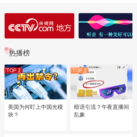
热播榜
TOP 1
TOP 2
美国为何盯上中国光模
暗语引流？午夜直播间
块？
乱象