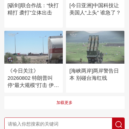
[砺剑]联合作战：“快打
[今日亚洲]中国科技让
精打 袭打”立体出击
美国人“上头” 谁急了？
《今日关注》
[海峡两岸]两岸警告日
20260802 特朗普叫
本 别碰台海红线
停“最大规模”打击 伊朗
称摧毁美军F-35战机
加载更多