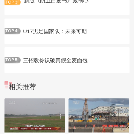
新版《防卫白皮书》藏祸心
TOP
3
U17男足国家队：未来可期
TOP
4
三招教你识破真假全麦面包
TOP
5
相关推荐