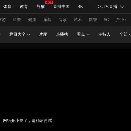
体育
教育
熊猫
直播中国
4K
CCTV.直播
式妙语
主持人
下载央视影音
热解读
天天学习
旅游
科普
健康
乐龄
阅读
艺术
数智
5G
产业+
栏目大全
片库
热播榜
看点
主持人
全部
纪录片网
国家大剧院
大型活动
科技
法治
文娱
人物
公益
图片
习式妙语
央视快评
央视网评
光华锐评
锋面
频道
VR/AR
4K专区
全景新闻
请入列
人生第一次
人生第二次
冬奥会
CBA
NBA
中超
国足
国际足球
网球
综
网络开小差了，请稍后再试
体育江湖
文化体育
冰雪道路
足球道路