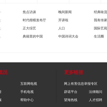
播
焦点访谈
晚间新闻
经典咏
法
时代楷模发布厅
开讲啦
我有传
然
正大综艺
人口
国际艺
眼
典籍里的中国
中国诗词大会
生活圈
概况
更多链接
互联网电视
网上有害信息举报专区
音
手机电视
辟谣平台
法律顾问
媒
帮助中心
望海热线
人才招聘