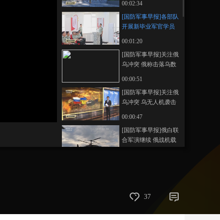
00:02:34
艺术
汽车
数智
5G
产业+
[国防军事早报]各部队
开展新毕业军官学员
时尚
天气
才艺
网展
央央好物
岗前培训
00:01:20
[国防军事早报]关注俄
乌冲突 俄称击落乌数
百架无人机 控制一居
00:00:51
民点
[国防军事早报]关注俄
乌冲突 乌无人机袭击
俄炼油厂 俄称不会造
00:00:47
成停产
[国防军事早报]俄白联
合军演继续 俄战机载
弹飞行
00:00:55
[国防军事早报]关注巴
以局势·加沙地带卫生
部门表示 以军在加沙
00:00:34
37
行动已造成逾6.48万人
[国防军事早报]关注巴
死亡
以局势 以色列被扣押