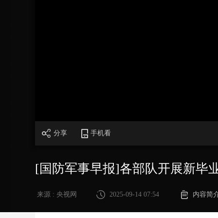
财经
教育
乡村振兴
生态环境
一带一路
大国智造
大国展会
大国保险
云顶对话
CCTV.节目官网
直播
节目单
栏目
片库
分享
手机看
[国防军事早报]各部队开展新毕
来源 : 央视网
2025-09-14 07:54
内容简