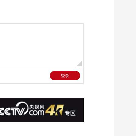
人员家属抗议以政府
00:00:34
近期行动
[国防军事早报]关注巴
以局势·巴勒斯坦外交
与侨民事务部表示 以
00:00:51
色列行动意在破坏巴
[国防军事早报]以色列
勒斯坦人生存条件
空袭致也门居民区严
重损毁
00:00:47
[国防军事早报]黎政府
持续接收境内巴勒斯
坦难民营武器
00:00:48