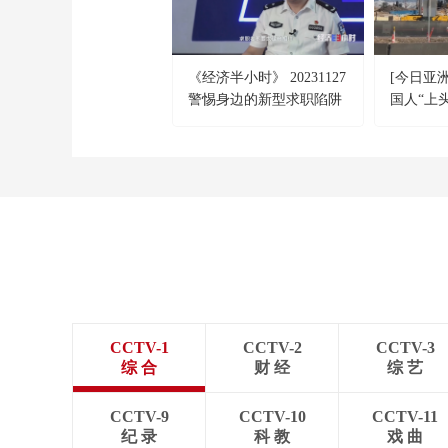
《经济半小时》 20231127
[今日亚
警惕身边的新型求职陷阱
国人“上
CCTV-1
CCTV-2
CCTV-3
综 合
财 经
综 艺
CCTV-9
CCTV-10
CCTV-11
纪 录
科 教
戏 曲