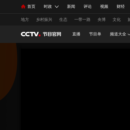
首页
时政
新闻
评论
视频
财经
人民领袖习近平
直播
海外频道
片库
iPanda
栏目大全
联播+
English
中国领导人
节目单
Монгол
听音
央视快评
微视频
习
地方
乡村振兴
生态
一带一路
央博
文化
直播
节目单
频道大全
总台春晚
网络春晚
共产党员网
秧纪录
新闻
国内
国际
评论
经济
军事
人民领袖习近平
联播+
热解读
天天学习
视频
小央视频
小央直播
直播中国
熊猫
现场
前线
比划
快看
蓝海中国
新兵
体育
直播
竞猜
2026年世界杯
2026年
VIP会员
CCTV奥林匹克频道
生活体育大会