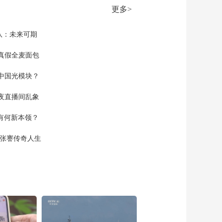
更多>
队：未来可期
真假全麦面包
中国光模块？
夜直播间乱象
空有何新本领？
现张謇传奇人生