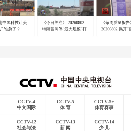
洲]中国科技让美
《今日关注》 20260802
《每周质量报告
头” 谁急了？
特朗普叫停“最大规模”打
20260802 揭开
击 伊朗称摧毁美军F-35战
真面目
机
CCTV-4
CCTV-5
CCTV-5+
中文国际
体 育
体育赛事
CCTV-12
CCTV-13
CCTV-14
社会与法
新 闻
少 儿