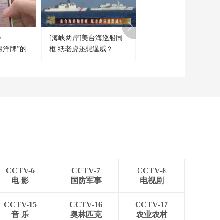
》
[海峡两岸]美台海巡船同
[共同关注]美伊打打停
“假洋牌”的
框 纸老虎还想逞威？
“取消打击”换“达成协
议”？特朗普：同意取
伊打击 以色列也一样
CCTV-6
CCTV-7
CCTV-8
电 影
国防军事
电视剧
CCTV-15
CCTV-16
CCTV-17
音 乐
奥林匹克
农业农村