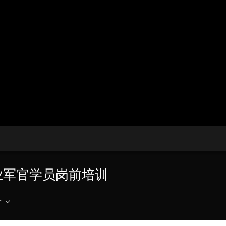
央博
非遗
文化
旅游
科普
健康
乐龄
阅读
云起
超级工厂
智敬中国
全民健康
颜选攻略
海洋
热播榜
总台企业白名单
业军官学员岗前培训
介