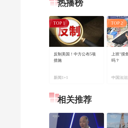
热播榜
TOP 1
TOP 2
反制美国！中方公布5项
上班“摸
措施
吗？
新闻1+1
中国法治
相关推荐