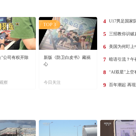
4
U17男足国家
TOP 3
5
三招教你识破
6
美国为何盯上
鱼”公司有权开除
新版《防卫白皮书》藏祸
7
暗语引流？午
心
8
“AI双星”上
观察
今日关注
9
百年潮起 再