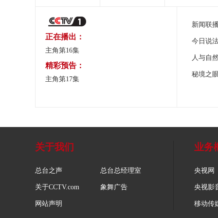
新闻联
正在播出：
今日说
主角第16集
人与自
精彩预告：
秘境之
主角第17集
关于我们
业务
总台之声
总台总经理室
央视网
关于CCTV.com
象舞广告
央视影
网站声明
移动传