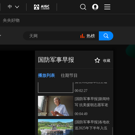
中
《国防军事早报》
央央好物
20250913
00:24:20
热榜
本期内容
[国防军事早报]山河铭
记 英雄回家 辽宁沈阳
国防军事早报
收藏
第十二批在韩志愿军
00:05:28
[国防军事早报]各
正在播放
烈士遗骸安葬仪式昨
部队开展新毕业军官学员岗前
播放列表
往期节目
[国防军事早报]第十二
日举行
培训
批在韩志愿军烈士遗
骸安葬仪式举行 8位志
00:02:27
愿军烈士家属参加安
[国防军事早报]新闻特
葬仪式
写 抗美援朝志愿军老
战士李世恒：战地芳
00:04:49
华 笔墨为枪
合体育
亚冬会
[国防军事早报]各地欢
送2025年下半年入伍
新兵