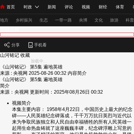
首页
时政
新闻
评论
视频
财经
体育
人民领袖习近平
直播
海外频道
片库
iPanda
栏目大全
联播+
English
中国领导人
节目单
Монгол
听音
央视快评
微视频
习式妙语
主持人
下
地方
乡村振兴
生态
一带一路
央博
文化
旅游
科普
节目官网
总台春晚
网络春晚
共产党员网
秧纪录
纪录片网
分享
手机看
山河铭记
收藏
加载中...
《山河铭记》 第5集 遍地英雄
新闻
国内
国际
评论
经济
军事
科技
法
来源 : 央视网
2025-08-26 00:32
内容简介
人民领袖习近平
联播+
热解读
天天学习
习式妙语
《山河铭记》 第5集 遍地英雄
简介
来源：央视网 更新时间：2025年08月26日 00:32
视频
小央视频
小央直播
直播中国
熊猫频道
V
视频简介
现场
前线
比划
快看
蓝海中国
新兵请入列
本集主要内容： 1958年4月22日，中国历史上最大的纪念
碑——人民英雄纪念碑落成，千千万万抗日英烈与近代以
体育
直播
竞猜
2026年世界杯
2026年冬奥会
来为争取民族独立和人民自由幸福牺牲的所有人民英雄一
起用生命热血铸就了这座巍巍丰碑，纪念碑浮雕上写意的
VIP会员
CCTV奥林匹克频道
生活体育大会
体育江湖