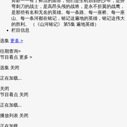
剪影一一有了鲜活的面容，他们是生机勃勃的少年，是拼
弯刺刀的战士，是高昂头颅的战将，是永不折翼的战鹰，
财经
教育
乡村振兴
生态环境
一带一路
央博
是那些有名和无名的英雄。每一条路、每一座桥、每一座
山、每一条河都在铭记，铭记这遍地的英雄，铭记这伟大
大国智造
大国展会
大国保险
云顶对话
云起
超
的胜利。 （《山河铭记》 第5集 遍地英雄）
栏目信息
选集
更多 >
往期查询>
节目看点
更多 >
CCTV.节目官网
直播
节目单
栏目
片库
热播榜
选集
关闭
正在加载...
关闭
节目看点
关闭
正在加载...
播放列表
关闭
正在加载...