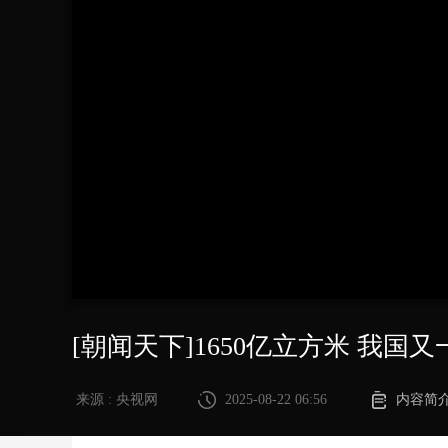
财经
教育
乡村振兴
生态环境
一带一路
大国智造
大国展会
大国保险
云顶对话
CCTV.节目官网
直播
节目单
栏目
片库
[朝闻天下]1650亿立方米 我国
来源 : 央视网
2025-08-22 06:56
内容简