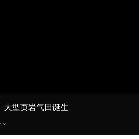
央博
非遗
文化
旅游
科普
健康
乐龄
阅读
云起
超级工厂
智敬中国
全民健康
颜选攻略
海洋
热播榜
总台企业白名单
又一大型页岩气田诞生
介