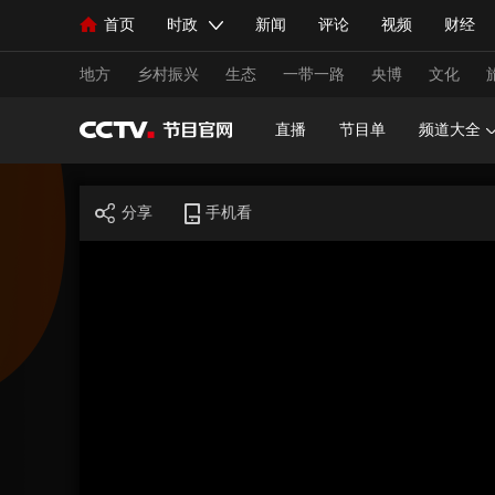
首页
时政
新闻
评论
视频
财经
人民领袖习近平
直播
海外频道
片库
iPanda
栏目大全
联播+
English
中国领导人
节目单
Монгол
听音
央视快评
微视频
习
地方
乡村振兴
生态
一带一路
央博
文化
直播
节目单
频道大全
总台春晚
网络春晚
共产党员网
秧纪录
分享
手机看
新闻
国内
国际
评论
经济
军事
人民领袖习近平
联播+
热解读
天天学习
视频
小央视频
小央直播
直播中国
熊猫
现场
前线
比划
快看
蓝海中国
新兵
体育
直播
竞猜
2026年世界杯
2026年
VIP会员
CCTV奥林匹克频道
生活体育大会