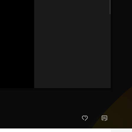
艺术
汽车
数智
5G
产业+
时尚
天气
才艺
网展
央央好物