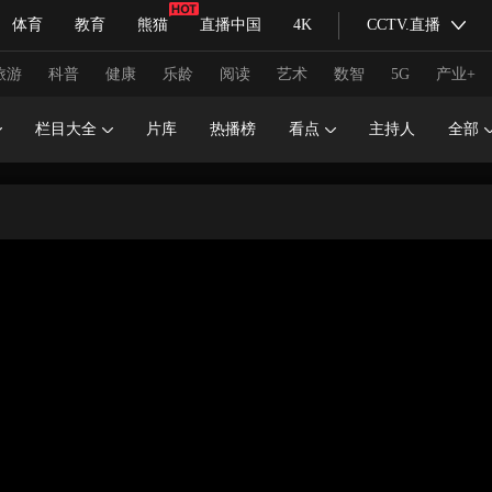
体育
教育
熊猫
直播中国
4K
CCTV.直播
式妙语
主持人
下载央视影音
热解读
天天学习
旅游
科普
健康
乐龄
阅读
艺术
数智
5G
产业+
栏目大全
片库
热播榜
看点
主持人
全部
纪录片网
国家大剧院
大型活动
科技
法治
文娱
人物
公益
图片
习式妙语
央视快评
央视网评
光华锐评
锋面
频道
VR/AR
4K专区
全景新闻
请入列
人生第一次
人生第二次
冬奥会
CBA
NBA
中超
国足
国际足球
网球
综
体育江湖
文化体育
冰雪道路
足球道路