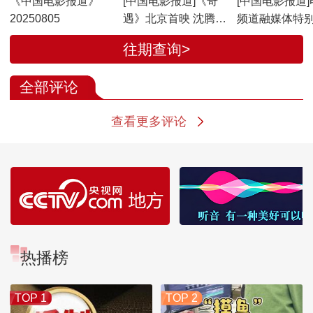
《中国电影报道》
[中国电影报道]《奇
[中国电影报道]
20250805
遇》北京首映 沈腾
频道融媒体特
徐峥等人力荐新片
《观众在说》 
往期查询>
赞《奇遇》笑
全部评论
查看更多评论
热播榜
TOP 1
TOP 2