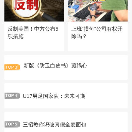
反制美国！中方公布5
上班“摸鱼”公司有权开
项措施
除吗？
新版《防卫白皮书》藏祸心
TOP
3
U17男足国家队：未来可期
TOP
4
三招教你识破真假全麦面包
TOP
5