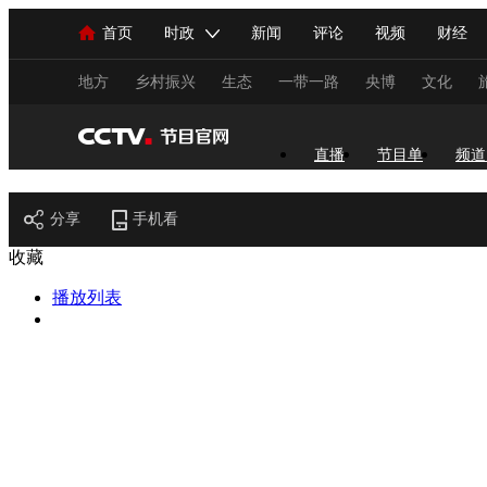
首页
时政
新闻
评论
视频
财经
人民领袖习近平
直播
海外频道
片库
iPanda
栏目大全
联播+
English
中国领导人
节目单
Монгол
听音
央视快评
微视频
习
地方
乡村振兴
生态
一带一路
央博
文化
总台春晚
网络春晚
共产党员网
秧纪录
直播
节目单
频道
节目官网
分享
手机看
新闻
国内
国际
评论
经济
军事
收藏
人民领袖习近平
联播+
热解读
天天学习
播放列表
视频
小央视频
小央直播
直播中国
熊猫
现场
前线
比划
快看
蓝海中国
新兵
体育
直播
竞猜
2026年世界杯
2026年
VIP会员
CCTV奥林匹克频道
生活体育大会