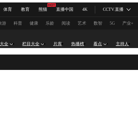
体育
教育
熊猫
直播中国
4K
CCTV.直播
式妙语
主持人
下载央视影音
热解读
天天学习
旅游
科普
健康
乐龄
阅读
艺术
数智
5G
产业+
纪录片网
国家大剧院
大型活动
大全
栏目大全
片库
热播榜
看点
主持人
科技
法治
文娱
人物
公益
图片
习式妙语
央视快评
央视网评
光华锐评
锋面
频道
VR/AR
4K专区
全景新闻
请入列
人生第一次
人生第二次
冬奥会
CBA
NBA
中超
国足
国际足球
网球
综
体育江湖
文化体育
冰雪道路
足球道路