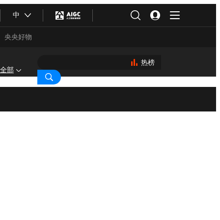
中
央央好物
热榜
全部
合体育
亚冬会