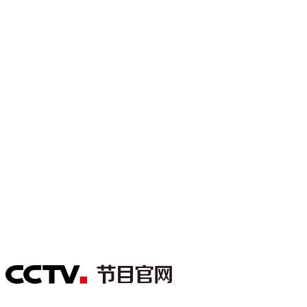
财经
教育
乡村振兴
生态环境
一带一路
大国智造
大国展会
大国保险
云顶对话
CCTV.节目官网
直播
节目单
栏目
片库