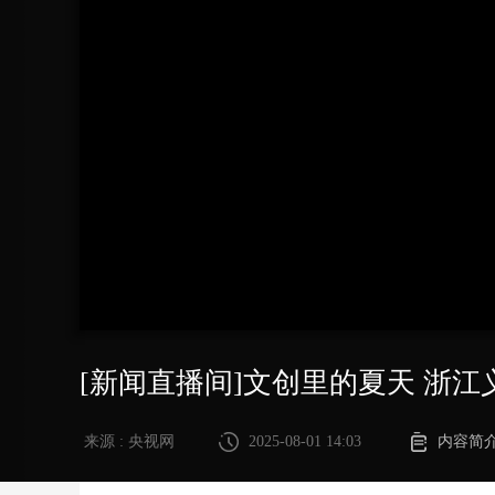
财经
教育
乡村振兴
生态环境
一带一路
大国智造
大国展会
大国保险
云顶对话
CCTV.节目官网
直播
节目单
栏目
片库
[新闻直播间]文创里的夏天 浙江
来源 : 央视网
2025-08-01 14:03
内容简