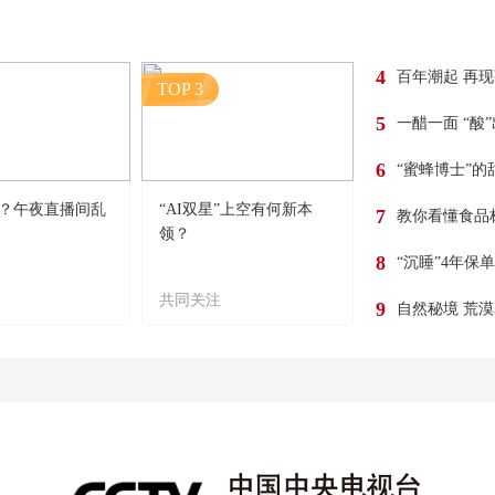
4
百年潮起 再
TOP 3
5
一醋一面 “酸
6
“蜜蜂博士”的
？午夜直播间乱
“AI双星”上空有何新本
7
教你看懂食品
领？
8
“沉睡”4年保
共同关注
9
自然秘境 荒