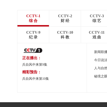
CCTV-1
CCTV-2
CCTV-3
综 合
财 经
综 艺
CCTV-9
CCTV-10
CCTV-11
纪 录
科 教
戏 曲
新闻联
正在播出：
今日说
兵自风中来第9集
人与自
精彩预告：
秘境之
兵自风中来第10集