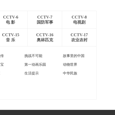
[新闻直播间]国家防灾
减灾救灾委员会 针对
河北提升国家救灾应
00:00:15
急响应至三级
CCTV-6
CCTV-7
CCTV-8
[新闻直播间]汛期车辆
电 影
国防军事
电视剧
涉水后如何申请保险
理赔？
00:01:21
CCTV-15
CCTV-16
CCTV-17
音 乐
奥林匹克
农业农村
[新闻直播间]汛期车辆
涉水后如何申请保险
理赔？现场证据应该
00:00:59
流传
挑战不可能
故事里的中国
怎么固定？
[新闻直播间]汛期车辆
家宝
第一动画乐园
动物世界
涉水后如何申请保险
理赔？车辆涉水 哪些
00:00:59
苑
生活提示
中华民族
情形会被拒赔？
[新闻直播间]汛期车辆
涉水后如何申请保险
理赔？燃油车和新能
00:01:08
源车理赔有区别吗？
[新闻直播间]国家发展
改革委 第三批以旧换
新超长期特别国债资
00:01:45