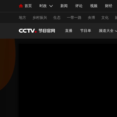
首页
时政
新闻
评论
视频
财经
人民领袖习近平
直播
海外频道
片库
iPanda
栏目大全
联播+
English
中国领导人
节目单
Монгол
听音
央视快评
微视频
习
地方
乡村振兴
生态
一带一路
央博
文化
直播
节目单
频道大全
总台春晚
网络春晚
共产党员网
秧纪录
新闻
国内
国际
评论
经济
军事
人民领袖习近平
联播+
热解读
天天学习
视频
小央视频
小央直播
直播中国
熊猫
现场
前线
比划
快看
蓝海中国
新兵
体育
直播
竞猜
2026年世界杯
2026年
VIP会员
CCTV奥林匹克频道
生活体育大会