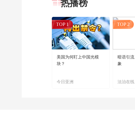
热播榜
TOP 1
TOP 2
美国为何盯上中国光模
暗语引流
块？
象
今日亚洲
法治在线