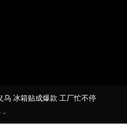
央博
非遗
文化
旅游
科普
健康
乐龄
阅读
云起
超级工厂
智敬中国
全民健康
颜选攻略
海洋
热播榜
总台企业白名单
义乌 冰箱贴成爆款 工厂忙不停
介