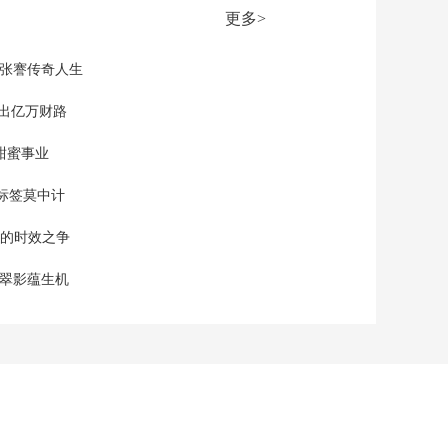
发布 今天启用
更多>
00:01:09
[新闻直播间]庆祝中国
现张謇传奇人生
人民解放军建军98周
年 祖国各地官兵举行
”出亿万财路
00:02:15
升旗仪式共庆节日
[新闻直播间]今天是八
甜蜜事业
一建军节 向奋战在京
津冀受灾地区的任务
00:00:33
标签莫中计
部队致敬
[新闻直播间]北京延庆
单的时效之争
武警官兵挺进受灾严
重村庄 搜救转移人员
00:02:00
漠翠影蕴生机
[新闻直播间]北京 312
公里水毁道路断点全
部打通
00:00:10
[新闻直播间]河北兴隆
杨家台村已抢通通往
外界道路
00:01:22