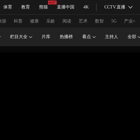
体育
教育
熊猫
直播中国
4K
CCTV.直播
式妙语
主持人
下载央视影音
热解读
天天学习
旅游
科普
健康
乐龄
阅读
艺术
数智
5G
产业+
栏目大全
片库
热播榜
看点
主持人
全部
纪录片网
国家大剧院
大型活动
科技
法治
文娱
人物
公益
图片
习式妙语
央视快评
央视网评
光华锐评
锋面
频道
VR/AR
4K专区
全景新闻
请入列
人生第一次
人生第二次
冬奥会
CBA
NBA
中超
国足
国际足球
网球
综
体育江湖
文化体育
冰雪道路
足球道路