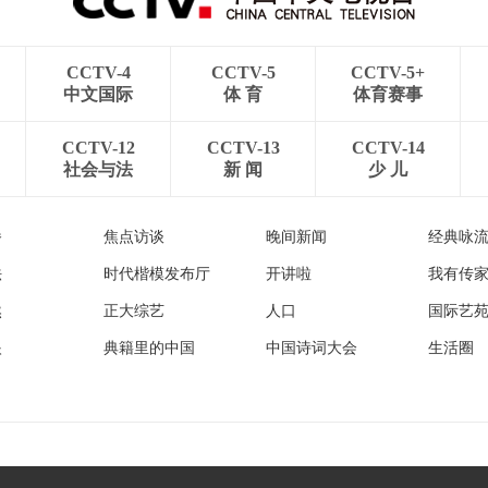
CCTV-4
CCTV-5
CCTV-5+
中文国际
体 育
体育赛事
CCTV-12
CCTV-13
CCTV-14
社会与法
新 闻
少 儿
播
焦点访谈
晚间新闻
经典咏
法
时代楷模发布厅
开讲啦
我有传
然
正大综艺
人口
国际艺
眼
典籍里的中国
中国诗词大会
生活圈