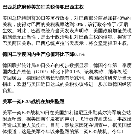
巴西总统府称美加征关税侵犯巴西主权
财经
教育
乡村振兴
生态环境
一带一路
央博
美国总统特朗普30日签署行政令，对巴西部分商品加征40%的
大国智造
大国展会
大国保险
云顶对话
云起
超
关税，使得对巴西的关税税率达到50%，该行政令将于7天后
生效。对此，巴西总统府当天发表声明称，美国政府加征关税
措施毫无正当性，是出于政治动机对巴西主权的侵犯，损害了
巴美两国关系。巴西总统卢拉当天表示，将会坚定捍卫主权。
德国二季度国内生产总值环比下降0.1%
CCTV.节目官网
直播
节目单
栏目
片库
热播榜
德国联邦统计局30日公布的初步数据显示，德国今年第二季度
国内生产总值（GDP）环比下降0.1%。该机构称，继年初经
济回暖后，德国经济增长动能有所减弱。德国经济研究所当天
指出，欧盟与美国近日达成的关税协议将进一步加重德国经济
负担。
美军一架F-35战机在加州坠毁
美军一架F-35战机30日在美国加利福尼亚州勒莫尔海军航空站
附近坠毁。据美国海军发布的声明，飞行员弹射逃生，事故没
有造成其他人员伤亡。目前，事故原因还在调查中。据美国媒
体报道，这是美军今年以来坠毁的第二架F-35战机。今年1