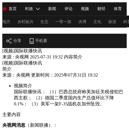
首页
时政
新闻
评论
视频
财经
体育
人民领袖习近平
直播
海外频道
片库
iPanda
栏目大全
联播+
English
中国领导人
节目单
Монгол
听音
央视快评
微视频
习式妙语
主持人
地方
乡村振兴
生态
一带一路
央博
文化
旅游
科
节目官网
总台春晚
分享
手机看
网络春晚
共产党员网
秧纪录
纪录片网
[视频]国际联播快讯
来源 : 央视网
2025-07-31 19:32
内容简介
[视频]国际联播快讯
新闻
国内
国际
评论
经济
军事
科技
法
简介
来源：央视网 更新时间：2025年07月31日 19:32
人民领袖习近平
联播+
热解读
天天学习
习式妙语
视频简介
视频
小央视频
小央直播
直播中国
熊猫频道
V
国际联播快讯： （1）巴西总统府称美加征关税侵犯巴
西主权； （2）德国二季度国内生产总值环比下降
现场
前线
比划
快看
蓝海中国
新兵请入列
0.1%； （3）美军一架F-35战机在加州坠毁。
体育
直播
竞猜
2026年世界杯
2026年冬奥会
C
主要内容
VIP会员
CCTV奥林匹克频道
生活体育大会
体育江湖
央视网消息
（新闻联播）：