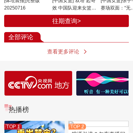
[体坛晨报]完整版
[中国女篮]“双塔”起奇
[中国女篮]张子
20250716
效 中国队迎来女篮亚
赛场双面：“无
洲杯两连胜
解”与“有解”
往期查询>
全部评论
查看更多评论
热播榜
TOP 1
TOP 2