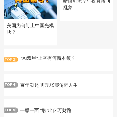
暗语引流？午夜直播间
乱象
美国为何盯上中国光模
块？
“AI双星”上空有何新本领？
TOP
3
百年潮起 再现张謇传奇人生
TOP
4
一醋一面 “酸”出亿万财路
TOP
5