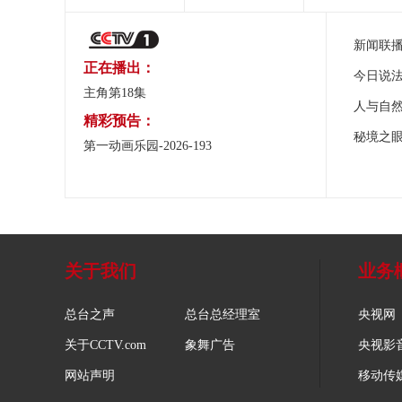
新闻联
正在播出：
今日说
主角第18集
人与自
精彩预告：
秘境之
第一动画乐园-2026-193
关于我们
业务
总台之声
总台总经理室
央视网
关于CCTV.com
象舞广告
央视影
网站声明
移动传