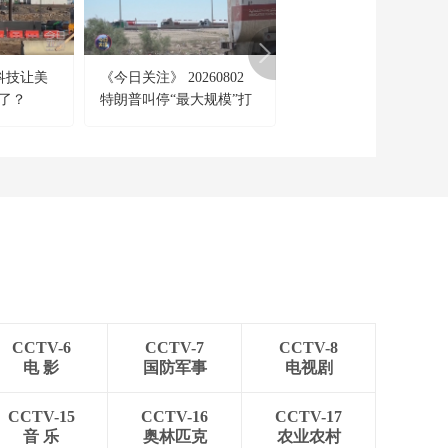
科技让美
《今日关注》 20260802
《每周质量报告》
急了？
特朗普叫停“最大规模”打
20260802 揭开“假洋牌
击 伊朗称摧毁美军F-35战
真面目
机
CCTV-6
CCTV-7
CCTV-8
电 影
国防军事
电视剧
CCTV-15
CCTV-16
CCTV-17
音 乐
奥林匹克
农业农村