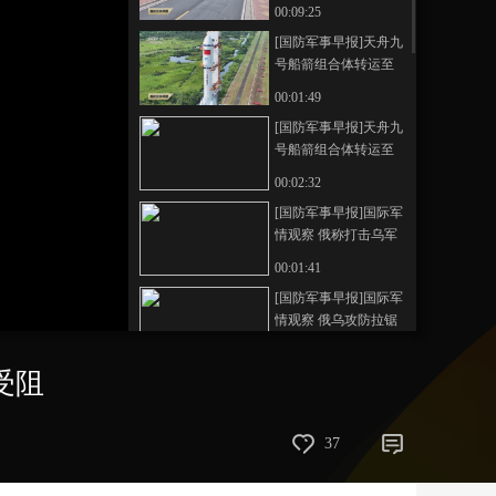
的力量 “铁锤子”红军
00:09:25
旅：除了胜利一无所
艺术
汽车
数智
5G
产业+
[国防军事早报]天舟九
求 为了胜利一无所惜
号船箭组合体转运至
时尚
天气
才艺
网展
央央好物
发射区 设施设备状态
00:01:49
良好 将于近日择机发
[国防军事早报]天舟九
射
号船箭组合体转运至
发射区 从一到九 天舟
00:02:32
不止“送快递”那么简单
[国防军事早报]国际军
情观察 俄称打击乌军
工企业 乌称拦截俄无
00:01:41
人机
[国防军事早报]国际军
情观察 俄乌攻防拉锯
如何影响谈判桌走
00:01:20
向？
受阻
[国防军事早报]国际军
情观察 北约买单 特朗
普透露援乌武器新方
00:01:46
37
式
[国防军事早报]国际军
情观察 专家解读 美执