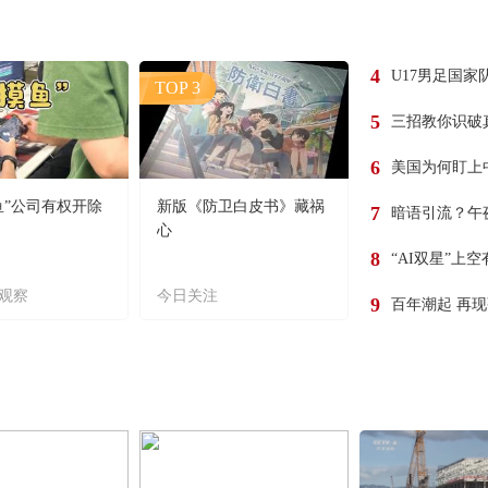
4
U17男足国家
TOP 3
5
三招教你识破
6
美国为何盯上
鱼”公司有权开除
新版《防卫白皮书》藏祸
7
暗语引流？午
心
8
“AI双星”上
观察
今日关注
9
百年潮起 再