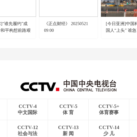
]“谁先履约”成
《正点财经》 20250521
[今日亚洲]中国
沙和平构想前路艰
09:00
国人“上头” 谁
CCTV-4
CCTV-5
CCTV-5+
中文国际
体 育
体育赛事
CCTV-12
CCTV-13
CCTV-14
社会与法
新 闻
少 儿