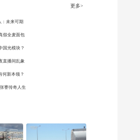
更多>
队：未来可期
真假全麦面包
中国光模块？
夜直播间乱象
空有何新本领？
现张謇传奇人生