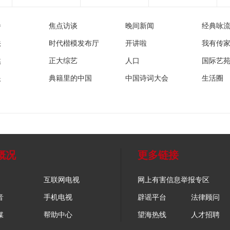
播
焦点访谈
晚间新闻
经典咏
法
时代楷模发布厅
开讲啦
我有传
然
正大综艺
人口
国际艺
眼
典籍里的中国
中国诗词大会
生活圈
概况
更多链接
互联网电视
网上有害信息举报专区
音
手机电视
辟谣平台
法律顾问
媒
帮助中心
望海热线
人才招聘