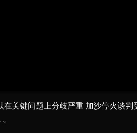
央博
非遗
文化
旅游
科普
健康
乐龄
阅读
云起
超级工厂
智敬中国
全民健康
颜选攻略
海洋
热播榜
总台企业白名单
巴以在关键问题上分歧严重 加沙停火谈判
介