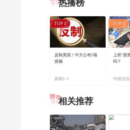
热播榜
TOP 1
TOP 2
反制美国！中方公布5项
上班“摸
措施
吗？
新闻1+1
中国法治
相关推荐