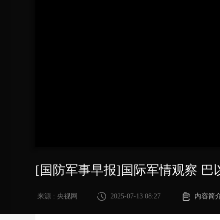
财经
教育
乡村振兴
生态环境
一带一路
大国智造
大国展会
大国保险
云顶对话
CCTV.节目官网
直播
节目单
栏目
片库
[国防军事早报]国际军情观察 
来源 : 央视网
2025-07-13 08:27
内容简