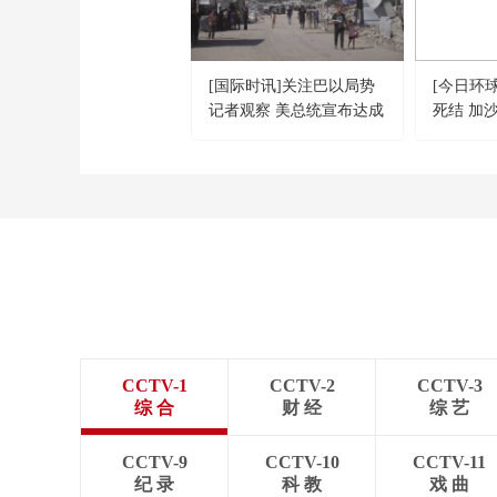
[国际时讯]关注巴以局势
[今日环球
记者观察 美总统宣布达成
死结 加
协议 以总理为何唱反调？
难
CCTV-1
CCTV-2
CCTV-3
综 合
财 经
综 艺
CCTV-9
CCTV-10
CCTV-11
纪 录
科 教
戏 曲