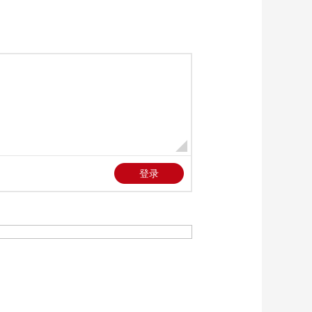
意从危机中抽身 欧被
00:01:38
迫接盘对乌军援
[国防军事早报]国际军
情观察 以军空袭加沙
地带北部拜特哈嫩地
00:00:53
区
[国防军事早报]国际军
情观察 巴以在关键问
题上分歧严重 加沙停
00:01:30
火谈判受阻
[国防军事早报]伊朗外
长表示与国际原子能
机构的合作并未停止
00:00:33