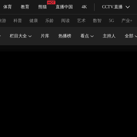
体育
教育
熊猫
直播中国
4K
CCTV.直播
式妙语
主持人
下载央视影音
热解读
天天学习
旅游
科普
健康
乐龄
阅读
艺术
数智
5G
产业+
栏目大全
片库
热播榜
看点
主持人
全部
纪录片网
国家大剧院
大型活动
科技
法治
文娱
人物
公益
图片
习式妙语
央视快评
央视网评
光华锐评
锋面
频道
VR/AR
4K专区
全景新闻
请入列
人生第一次
人生第二次
冬奥会
CBA
NBA
中超
国足
国际足球
网球
综
体育江湖
文化体育
冰雪道路
足球道路