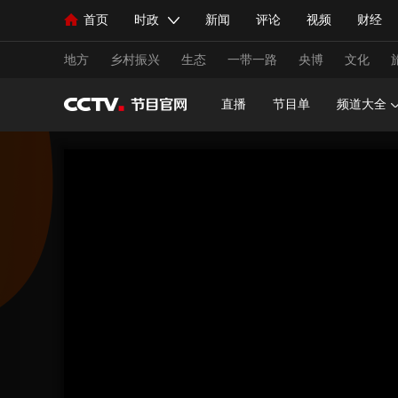
首页
时政
新闻
评论
视频
财经
人民领袖习近平
直播
海外频道
片库
iPanda
栏目大全
联播+
English
中国领导人
节目单
Монгол
听音
央视快评
微视频
习
地方
乡村振兴
生态
一带一路
央博
文化
直播
节目单
频道大全
总台春晚
网络春晚
共产党员网
秧纪录
新闻
国内
国际
评论
经济
军事
人民领袖习近平
联播+
热解读
天天学习
视频
小央视频
小央直播
直播中国
熊猫
现场
前线
比划
快看
蓝海中国
新兵
体育
直播
竞猜
2026年世界杯
2026年
VIP会员
CCTV奥林匹克频道
生活体育大会