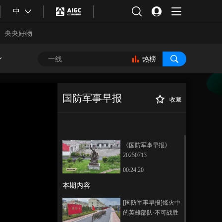
中
央央好物
热榜
国防军事早报
收藏
[国防军事早报]国
正在播放
际军情观察 巴以在关键问题上
分歧严重 加沙停火谈判受阻
《国防军事早报》
20250713
00:24:20
本期内容
合体育
亚冬会
[国防军事早报]烽火中
的英雄部队·不可战胜