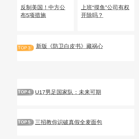
反制美国！中方公
上班“摸鱼”公司有权
布5项措施
开除吗？
新版《防卫白皮书》藏祸心
TOP
3
U17男足国家队：未来可期
TOP
4
三招教你识破真假全麦面包
TOP
5