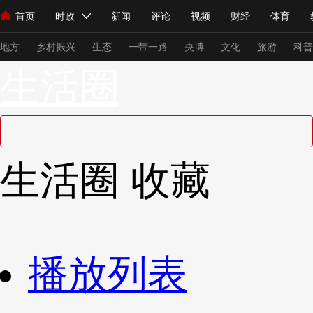
首页
时政
新闻
评论
视频
财经
体育
人民领袖习近平
直播
海外频道
片库
iPanda
栏目大全
联播+
English
中国领导人
节目单
Монгол
听音
央视快评
微视频
习式妙语
主持人
下
地方
乡村振兴
生态
一带一路
央博
文化
旅游
科普
生活圈
总台春晚
网络春晚
共产党员网
秧纪录
纪录片网
新闻
国内
国际
评论
经济
军事
科技
法
生活圈
收藏
人民领袖习近平
联播+
热解读
天天学习
习式妙语
视频
小央视频
小央直播
直播中国
熊猫频道
V
现场
前线
比划
快看
蓝海中国
新兵请入列
播放列表
体育
直播
竞猜
2026年世界杯
2026年冬奥会
VIP会员
CCTV奥林匹克频道
生活体育大会
体育江湖