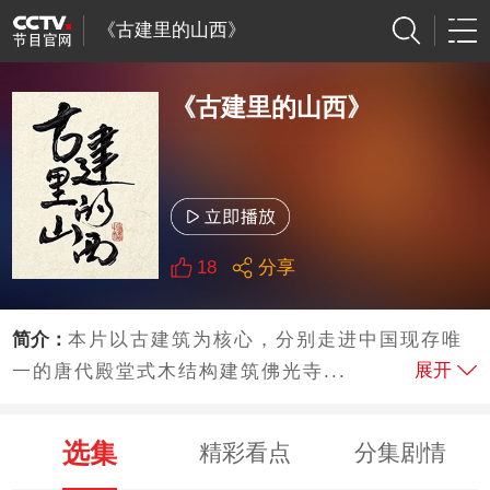
《古建里的山西》
《古建里的山西》
18
分享
简介：
本片以古建筑为核心，分别走进中国现存唯
展开
一的唐代殿堂式木结构建筑佛光寺...
选集
精彩看点
分集剧情