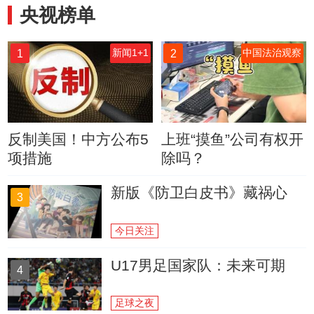
央视榜单
1
2
新闻1+1
中国法治观察
反制美国！中方公布5
上班“摸鱼”公司有权开
项措施
除吗？
新版《防卫白皮书》藏祸心
3
今日关注
U17男足国家队：未来可期
4
足球之夜