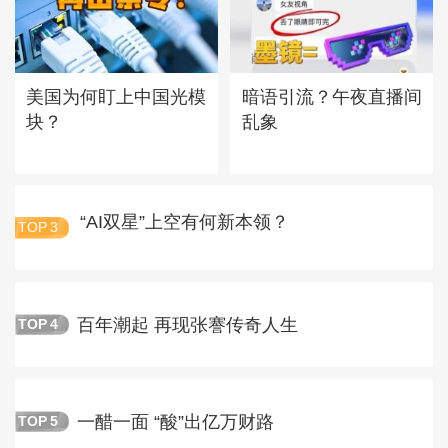
美国为何盯上中国光模
暗语引流？午夜直播间
块？
乱象
“AI双星”上空有何新本领？
TOP
3
百年潮起 再现张謇传奇人生
TOP
4
一醋一面 “酸”出亿万财路
TOP
5