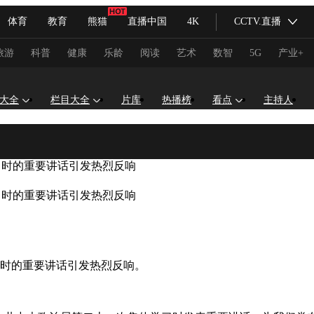
体育
教育
熊猫
直播中国
4K
CCTV.直播
式妙语
主持人
下载央视影音
热解读
天天学习
旅游
科普
健康
乐龄
阅读
艺术
数智
5G
产业+
纪录片网
国家大剧院
大型活动
大全
栏目大全
片库
热播榜
看点
主持人
科技
法治
文娱
人物
公益
图片
习时的重要讲话引发热烈反响
习式妙语
央视快评
央视网评
光华锐评
锋面
习时的重要讲话引发热烈反响
频道
VR/AR
4K专区
全景新闻
请入列
人生第一次
人生第二次
时的重要讲话引发热烈反响。
冬奥会
CBA
NBA
中超
国足
国际足球
网球
综
体育江湖
文化体育
冰雪道路
足球道路