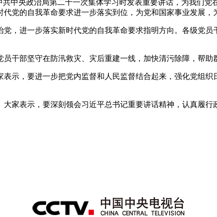
持中共中央政治局第二十一次集体学习时发表重要讲话，为我们党
时代党的自我革命要求进一步落实到位，为党和国家事业发展，
央博
非遗
文化
旅游
科普
健康
乐龄
阅读
治党，进一步落实新时代党的自我革命要求指明方向。各级党员
云起
超级工厂
智敬中国
全民健康
颜选攻略
海洋
党员干部坚守在防汛救灾、灾后重建一线，加快清污除障，帮助
家表示，要进一步把党内监督和人民监督结合起来，强化党组织
热播榜
总台企业白名单
。大家表示，要深刻领会习近平总书记重要讲话精神，认真履行