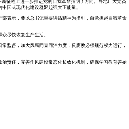
在新征程上进一步推进党的自我革命指明了方向。各地广大党员
为中国式现代化建设凝聚起强大正能量。
艺术
汽车
数智
5G
产业+
干部表示，要以总书记重要讲话精神为指引，自觉担起自我革命
时尚
天气
才艺
网展
央央好物
群众尽快恢复生产生活。
日常监督，加大风腐同查同治力度，反腐败必须规范权力运行，
政治责任，完善作风建设常态化长效化机制，确保学习教育善始