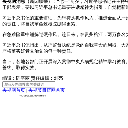
央视网消息
（新闻联播）：“七一”前夕，习近平总书记在主
干部表示，要以习近平总书记重要讲话精神为指引，自觉把新
财经
教育
乡村振兴
生态环境
一带一路
习近平总书记的重要讲话，为坚持从抓作风入手推进全面从严
大国智造
大国展会
大国保险
云顶对话
的责任，将自我革命这根弦绷得更紧。
在急难险重中锤炼过硬作风。连日来，在贵州榕江，两万多名
习近平总书记指出，从严监督执纪是党的自我革命的利器。大
严格落实好管党治党的每一种责任。
CCTV.节目官网
直播
节目单
栏目
片库
当下，各地各部门正开展深入贯彻中央八项规定精神学习教育
善终、取得实效。
编辑：陈平丽
责任编辑：刘亮
央视网首页
|
央视节目官网首页
京ICP备10003349号-1
中央广播电视总台
央视网
版权所有