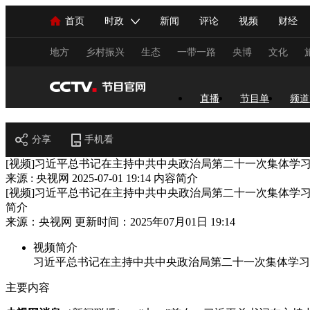
首页
时政
新闻
评论
视频
财经
人民领袖习近平
直播
海外频道
片库
iPanda
栏目大全
联播+
English
中国领导人
节目单
Монгол
听音
央视快评
微视频
习
地方
乡村振兴
生态
一带一路
央博
文化
总台春晚
网络春晚
共产党员网
秧纪录
直播
节目单
频道
节目官网
分享
手机看
新闻
国内
国际
评论
经济
军事
[视频]习近平总书记在主持中共中央政治局第二十一次集体学
来源 : 央视网
2025-07-01 19:14
内容简介
人民领袖习近平
联播+
热解读
天天学习
[视频]习近平总书记在主持中共中央政治局第二十一次集体学
简介
视频
小央视频
小央直播
直播中国
熊猫
来源：央视网 更新时间：2025年07月01日 19:14
现场
前线
比划
快看
蓝海中国
新兵
视频简介
习近平总书记在主持中共中央政治局第二十一次集体学习
体育
直播
竞猜
2026年世界杯
2026年
主要内容
VIP会员
CCTV奥林匹克频道
生活体育大会