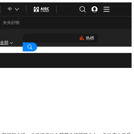
中
央央好物
热榜
全部
合体育
亚冬会