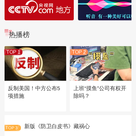
热播榜
TOP 1
TOP 2
反制美国！中方公布5
上班“摸鱼”公司有权开
项措施
除吗？
新版《防卫白皮书》藏祸心
TOP
3