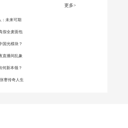
更新在行动 广东广州
更多>
滨水空间活化 桥洞变
00:05:50
身河畔公园
[新闻直播间]推进城市
队：未来可期
更新在行动 山西太原
改造地下管网 提升人
真假全麦面包
00:03:43
居环境
[新闻直播间]推进城市
中国光模块？
更新在行动 山西太原
智能化 信息化 赋能城
00:01:56
夜直播间乱象
市更新行动
[新闻直播间]推进城市
空有何新本领？
更新在行动 安徽 老旧
电梯更新改造 保障出
00:02:37
现张謇传奇人生
行安全便利
[新闻直播间]国补支持
住宅电梯更新 市场监
管总局出台质量安全
00:00:28
专项规定
[新闻直播间]美执法人
员搜捕非法移民引发
冲突 纽约发生抗议 部
00:00:27
分抗议者被捕