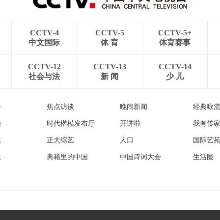
CCTV-4
CCTV-5
CCTV-5+
中文国际
体 育
体育赛事
CCTV-12
CCTV-13
CCTV-14
社会与法
新 闻
少 儿
播
焦点访谈
晚间新闻
经典咏
法
时代楷模发布厅
开讲啦
我有传
然
正大综艺
人口
国际艺
眼
典籍里的中国
中国诗词大会
生活圈