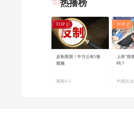
热播榜
TOP 1
TOP 2
反制美国！中方公布5项
上班“摸
措施
吗？
新闻1+1
中国法治