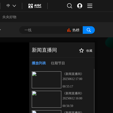
中
央央好物
热榜
新闻直播间
收藏
[新闻直播间]推进
正在播放
城市更新在行动 安徽 老旧电梯
播放列表
往期节目
更新改造 保障出行安全便利
《新闻直播间》
20250612 17:00
00:55:17
《新闻直播间》
20250612 16:00
合体育
亚冬会
00:56:59
《新闻直播间》