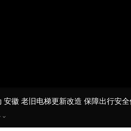
央博
非遗
文化
旅游
科普
健康
乐龄
阅读
云起
超级工厂
智敬中国
全民健康
颜选攻略
海洋
热播榜
总台企业白名单
动 安徽 老旧电梯更新改造 保障出行安全
介