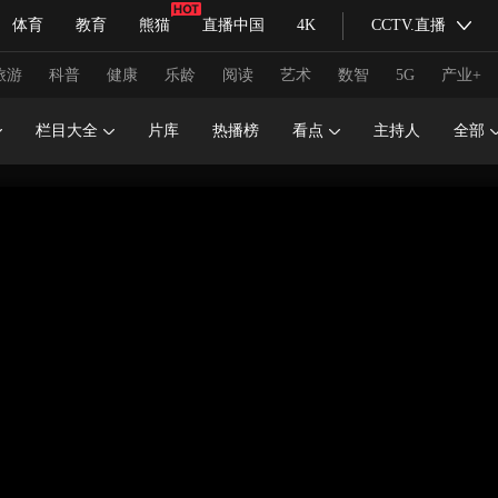
体育
教育
熊猫
直播中国
4K
CCTV.直播
式妙语
主持人
下载央视影音
热解读
天天学习
旅游
科普
健康
乐龄
阅读
艺术
数智
5G
产业+
栏目大全
片库
热播榜
看点
主持人
全部
纪录片网
国家大剧院
大型活动
科技
法治
文娱
人物
公益
图片
习式妙语
央视快评
央视网评
光华锐评
锋面
频道
VR/AR
4K专区
全景新闻
请入列
人生第一次
人生第二次
冬奥会
CBA
NBA
中超
国足
国际足球
网球
综
体育江湖
文化体育
冰雪道路
足球道路