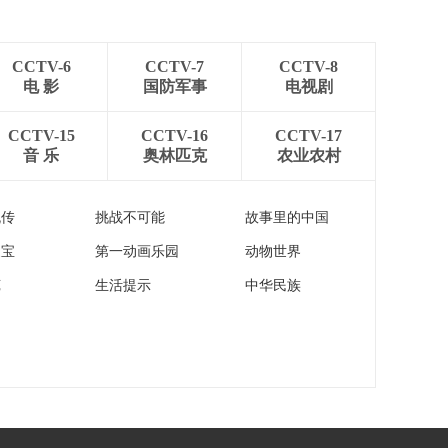
[新闻直播间]美执法人
员搜捕非法移民引发
冲突 17人违反宵禁被
00:01:51
捕 洛杉矶市将继续宵
CCTV-6
CCTV-7
CCTV-8
[新闻直播间]美执法人
禁
电 影
国防军事
电视剧
员搜捕非法移民引发
冲突 美司法部长：政
00:01:13
CCTV-15
CCTV-16
CCTV-17
府不害怕进一步扩大
音 乐
奥林匹克
农业农村
[新闻直播间]美执法人
行动
员搜捕非法移民引发
冲突 加州冲突中 虚假
00:04:07
流传
挑战不可能
故事里的中国
信息与阴谋论再次盛
[新闻直播间]美执法人
行
家宝
第一动画乐园
动物世界
员搜捕非法移民引发
冲突 加州冲突加剧美
00:01:53
苑
生活提示
中华民族
墨摩擦
[新闻直播间]美执法人
员搜捕非法移民引发
冲突 美媒：美计划转
00:02:11
移数千非法移民至关
[新闻直播间]美国5月
塔那摩
消费者价格指数同比
上涨
00:00:39