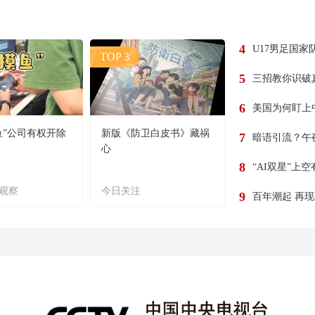
4
U17男足国家
TOP 3
5
三招教你识破
6
美国为何盯上
鱼”公司有权开除
新版《防卫白皮书》藏祸
7
暗语引流？午
心
8
“AI双星”上
观察
今日关注
9
百年潮起 再