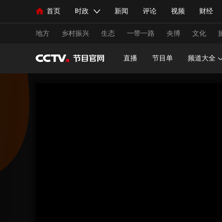
首页
时政
新闻
评论
视频
财经
人民领袖习近平
直播
海外频道
片库
iPanda
栏目大全
联播+
English
中国领导人
节目单
Монгол
听音
央视快评
微视频
习
地方
乡村振兴
生态
一带一路
央博
文化
直播
节目单
频道大全
总台春晚
网络春晚
共产党员网
秧纪录
新闻
国内
国际
评论
经济
军事
人民领袖习近平
联播+
热解读
天天学习
视频
小央视频
小央直播
直播中国
熊猫
现场
前线
比划
快看
蓝海中国
新兵
体育
直播
竞猜
2026年世界杯
2026年
VIP会员
CCTV奥林匹克频道
生活体育大会