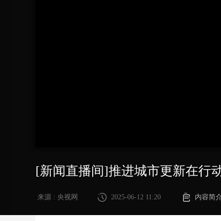
财经
教育
乡村振兴
生态环境
一带一路
大国智造
大国展会
大国保险
云顶对话
CCTV.节目官网
直播
节目单
栏目
片库
[新闻直播间]推进城市更新在行
来源 : 央视网
2025-06-12 11:20
内容简