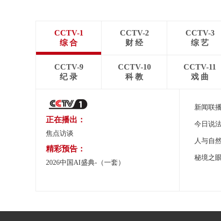
CCTV-1
CCTV-2
CCTV-3
综 合
财 经
综 艺
CCTV-9
CCTV-10
CCTV-11
纪 录
科 教
戏 曲
新闻联
正在播出：
今日说
焦点访谈
人与自
精彩预告：
秘境之
2026中国AI盛典-（一套）