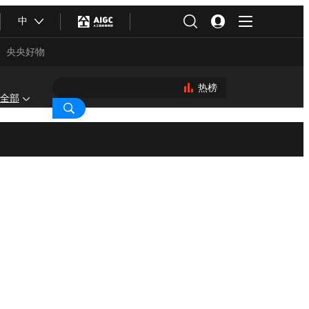
中
央央好物
热榜
全部
合体育
亚冬会