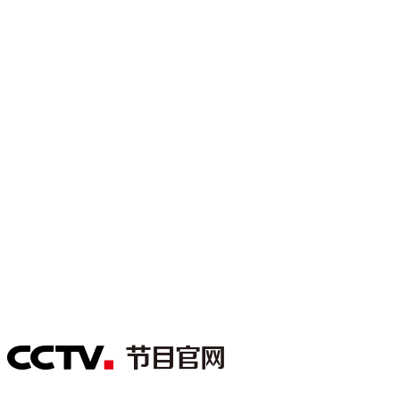
财经
教育
乡村振兴
生态环境
一带一路
大国智造
大国展会
大国保险
云顶对话
CCTV.节目官网
直播
节目单
栏目
片库