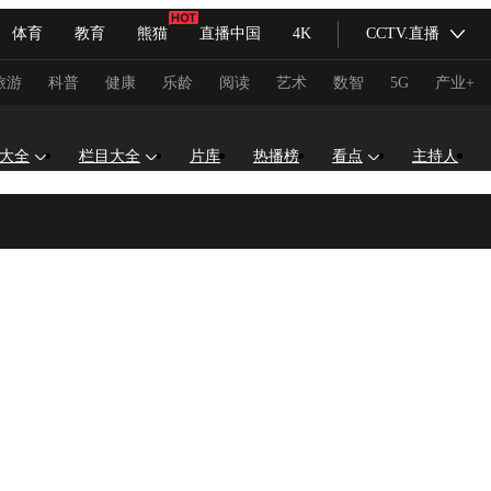
体育
教育
熊猫
直播中国
4K
CCTV.直播
式妙语
主持人
下载央视影音
热解读
天天学习
旅游
科普
健康
乐龄
阅读
艺术
数智
5G
产业+
纪录片网
国家大剧院
大型活动
大全
栏目大全
片库
热播榜
看点
主持人
科技
法治
文娱
人物
公益
图片
习式妙语
央视快评
央视网评
光华锐评
锋面
频道
VR/AR
4K专区
全景新闻
请入列
人生第一次
人生第二次
冬奥会
CBA
NBA
中超
国足
国际足球
网球
综
体育江湖
文化体育
冰雪道路
足球道路