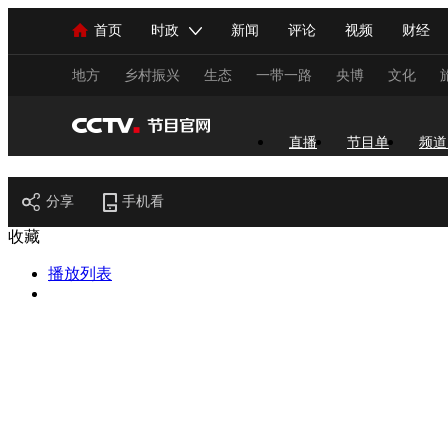
首页
时政
新闻
评论
视频
财经
人民领袖习近平
直播
海外频道
片库
iPanda
栏目大全
联播+
English
中国领导人
节目单
Монгол
听音
央视快评
微视频
习
地方
乡村振兴
生态
一带一路
央博
文化
总台春晚
网络春晚
共产党员网
秧纪录
直播
节目单
频道
节目官网
分享
手机看
新闻
国内
国际
评论
经济
军事
收藏
人民领袖习近平
联播+
热解读
天天学习
播放列表
视频
小央视频
小央直播
直播中国
熊猫
现场
前线
比划
快看
蓝海中国
新兵
体育
直播
竞猜
2026年世界杯
2026年
VIP会员
CCTV奥林匹克频道
生活体育大会