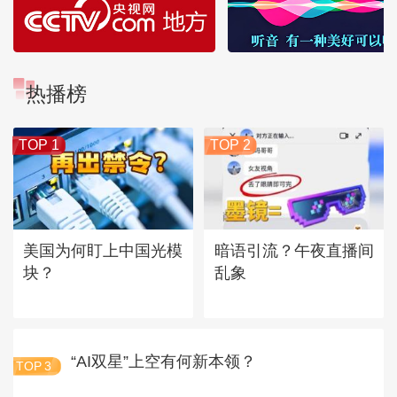
热播榜
TOP 1
TOP 2
美国为何盯上中国光模
暗语引流？午夜直播间
块？
乱象
“AI双星”上空有何新本领？
TOP
3