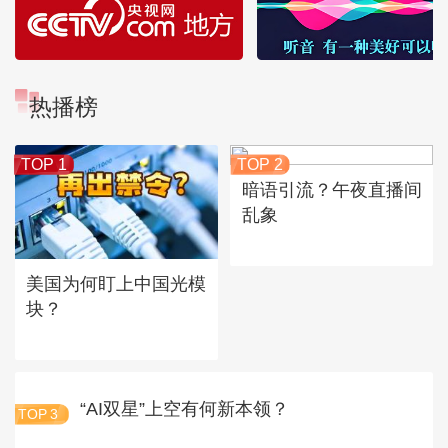
热播榜
TOP 1
TOP 2
暗语引流？午夜直播间
乱象
美国为何盯上中国光模
块？
“AI双星”上空有何新本领？
TOP
3