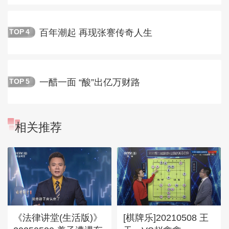
百年潮起 再现张謇传奇人生
TOP
4
一醋一面 “酸”出亿万财路
TOP
5
相关推荐
《法律讲堂(生活版)》
[棋牌乐]20210508 王