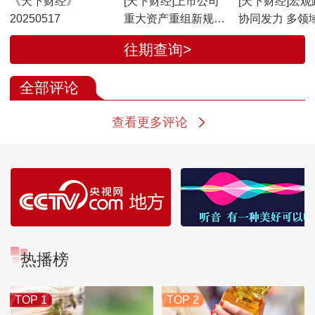
《天下财经》
[天下财经]上市公司
[天下财经]宏观
20250517
重大资产重组新规落
协同发力 多领
地 提出多个“首次”
向好态势
往期查询>
全部评论
查看更多评论
热播榜
TOP 1
TOP 2