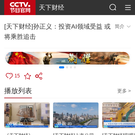
天下财经
[天下财经]孙正义：投资AI领域受益 或
简介
将乘胜追击
15
播放列表
更多 >
00:56:40
00:01:49
00:01:35