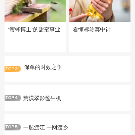
“蜜蜂博士”的甜蜜事业
看懂标签莫中计
保单的时效之争
TOP
3
荒漠翠影蕴生机
TOP
4
一船渡江 一网渡乡
TOP
5