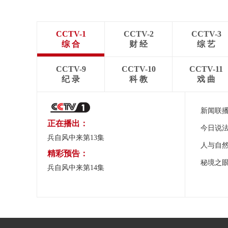
CCTV-1
CCTV-2
CCTV-3
综 合
财 经
综 艺
CCTV-9
CCTV-10
CCTV-11
纪 录
科 教
戏 曲
新闻联
正在播出：
今日说
兵自风中来第13集
人与自
精彩预告：
秘境之
兵自风中来第14集