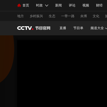
首页
时政
新闻
评论
视频
财经
人民领袖习近平
直播
海外频道
片库
iPanda
栏目大全
联播+
English
中国领导人
节目单
Монгол
听音
央视快评
微视频
习
地方
乡村振兴
生态
一带一路
央博
文化
直播
节目单
频道大全
总台春晚
网络春晚
共产党员网
秧纪录
新闻
国内
国际
评论
经济
军事
人民领袖习近平
联播+
热解读
天天学习
视频
小央视频
小央直播
直播中国
熊猫
现场
前线
比划
快看
蓝海中国
新兵
体育
直播
竞猜
2026年世界杯
2026年
VIP会员
CCTV奥林匹克频道
生活体育大会