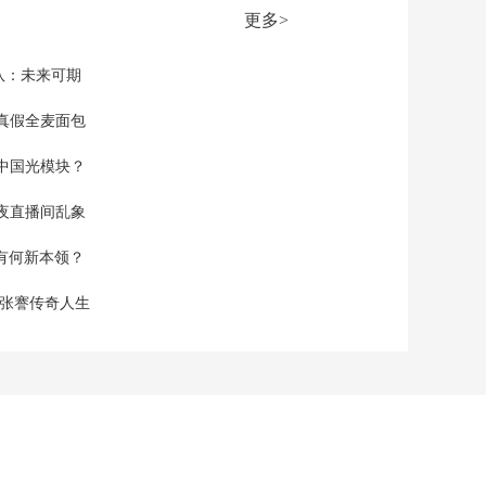
号载人飞船顺利撤离
更多>
空间站组合体 神舟十
00:00:45
九号航天员乘组正在
[新闻直播间]神舟十九
队：未来可期
返回
号航天员乘组正在返
回 空中分队直升机抵
真假全麦面包
00:03:00
达集结点
[新闻直播间]神舟十九
中国光模块？
号航天员乘组正在返
回 神十九已撤离空间
00:02:44
夜直播间乱象
站 关注着陆场区气象
[新闻直播间]神舟十九
空有何新本领？
号航天员乘组正在返
回 总台央视记者带您
00:04:32
现张謇传奇人生
揭秘航天员返程之旅
[新闻直播间]新闻频道
12:30推出直播特别节
目《中国空间站》 关
00:00:12
注神舟十九号航天员
[新闻直播间]中国男足
乘组返回
原国家队主教练李铁
案二审宣判 裁定驳回
00:02:05
上诉 维持原判刑期20