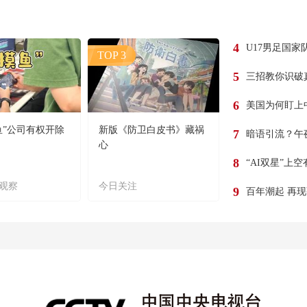
4
U17男足国家
TOP 3
5
三招教你识破
6
美国为何盯上
鱼”公司有权开除
新版《防卫白皮书》藏祸
7
暗语引流？午
心
8
“AI双星”上
观察
今日关注
9
百年潮起 再