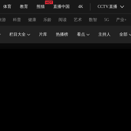
体育
教育
熊猫
直播中国
4K
CCTV.直播
式妙语
主持人
下载央视影音
热解读
天天学习
旅游
科普
健康
乐龄
阅读
艺术
数智
5G
产业+
栏目大全
片库
热播榜
看点
主持人
全部
纪录片网
国家大剧院
大型活动
科技
法治
文娱
人物
公益
图片
习式妙语
央视快评
央视网评
光华锐评
锋面
频道
VR/AR
4K专区
全景新闻
请入列
人生第一次
人生第二次
冬奥会
CBA
NBA
中超
国足
国际足球
网球
综
体育江湖
文化体育
冰雪道路
足球道路