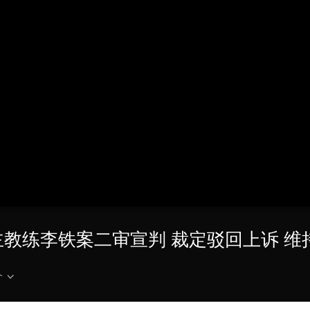
央博
非遗
文化
旅游
科普
健康
乐龄
阅读
云起
超级工厂
智敬中国
全民健康
颜选攻略
海洋
热播榜
总台企业白名单
主教练李铁案二审宣判 裁定驳回上诉 维
介