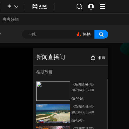
中
央央好物
热榜
新闻直播间
收藏
[新闻直播间]中国
正在播放
男足原国家队主教练李铁案二
往期节目
审宣判 裁定驳回上诉 维持原判
刑期20年
《新闻直播间》
20250430 17:00
00:56:03
《新闻直播间》
20250430 16:00
合体育
亚冬会
00:54:59
《新闻直播间》