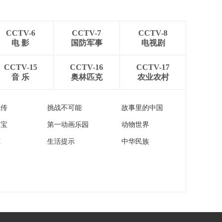
[新闻直播间]纽约 联
年
合国举行发展筹资论
坛高级别特别会议 中
00:02:15
方呼吁坚守多边主义
CCTV-6
CCTV-7
CCTV-8
[新闻直播间]美国消费
批评美方滥施关税
电 影
国防军事
电视剧
者信心指数连续5个月
下降
00:01:42
CCTV-15
CCTV-16
CCTV-17
音 乐
奥林匹克
农业农村
[新闻直播间]美国3月
商品贸易逆差激增至
创纪录新高
00:00:22
流传
挑战不可能
故事里的中国
[新闻直播间]美国政府
家宝
第一动画乐园
动物世界
百日乱局 记者观察 施
政百日 美国社会感受
00:03:26
苑
生活提示
中华民族
到剧烈冲击
[新闻直播间]“五一”假
期去哪儿玩？江苏有
75家博物馆延长开放
00:00:19
时间
[新闻直播间]“五一”假
期去哪儿玩？湖南长
沙 张家界 衡阳等受游
00:00:30