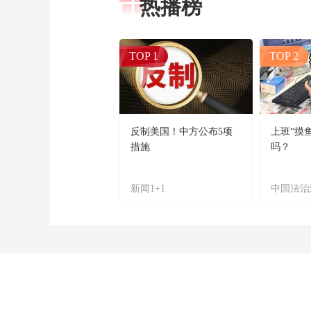
热播榜
TOP 1
TOP 2
反制美国！中方公布5项
上班“摸
措施
吗？
新闻1+1
中国法治