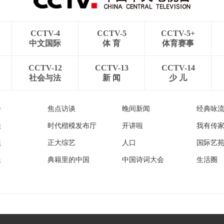
CCTV-4
CCTV-5
CCTV-5+
中文国际
体 育
体育赛事
CCTV-12
CCTV-13
CCTV-14
社会与法
新 闻
少 儿
播
焦点访谈
晚间新闻
经典咏
法
时代楷模发布厅
开讲啦
我有传
然
正大综艺
人口
国际艺
眼
典籍里的中国
中国诗词大会
生活圈