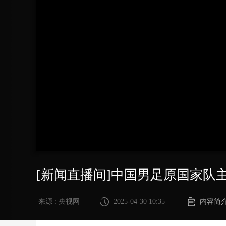
财经
教育
乡村振兴
生态环境
一带一路
大国智造
大国展会
大国保险
云顶对话
CCTV.节目官网
直播
节目单
栏目
片库
[新闻直播间]中国男足原国家队
来源 : 央视网
2025-04-30 10:35
内容简