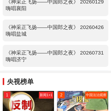
《神采正飞扬——中国郎之夜》 20260129
嗨唱襄阳
《神采正飞扬——中国郎之夜》 20260426
嗨唱盐城
《神采正飞扬——中国郎之夜》 20260731
嗨唱济宁
央视榜单
1
2
新闻1+1
中国法治观察