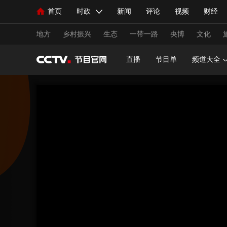
首页
时政
新闻
评论
视频
财经
人民领袖习近平
直播
海外频道
片库
iPanda
栏目大全
联播+
English
中国领导人
节目单
Монгол
听音
央视快评
微视频
习
地方
乡村振兴
生态
一带一路
央博
文化
直播
节目单
频道大全
总台春晚
网络春晚
共产党员网
秧纪录
新闻
国内
国际
评论
经济
军事
人民领袖习近平
联播+
热解读
天天学习
视频
小央视频
小央直播
直播中国
熊猫
现场
前线
比划
快看
蓝海中国
新兵
体育
直播
竞猜
2026年世界杯
2026年
VIP会员
CCTV奥林匹克频道
生活体育大会