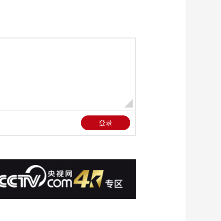
欢迎 适老服务需知道
00:01:31
[新闻直播间]贵州思南
清明制作清明粑 品尝
春天的味道
00:01:09
[新闻直播间]四川泸州
体验清明习俗 回味浓
浓乡愁
00:01:06
[新闻直播间]山东菏泽
蹴鞠编柳放风筝 萌娃
体验多彩清明习俗
00:01:23
[新闻直播间]多国发
声：美国关税政策破
坏全球贸易体系
00:02:35
[新闻直播间]联合国贸
发会议警告 关税威胁
全球经济发展
00:00:30
[新闻直播间]美国 纽