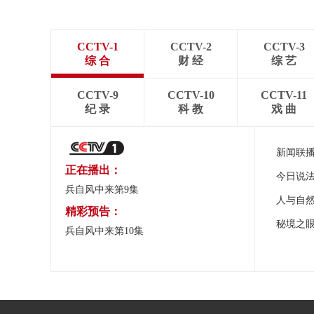
CCTV-1
CCTV-2
CCTV-3
综 合
财 经
综 艺
CCTV-9
CCTV-10
CCTV-11
纪 录
科 教
戏 曲
新闻联
正在播出：
今日说
兵自风中来第9集
人与自
精彩预告：
秘境之
兵自风中来第10集