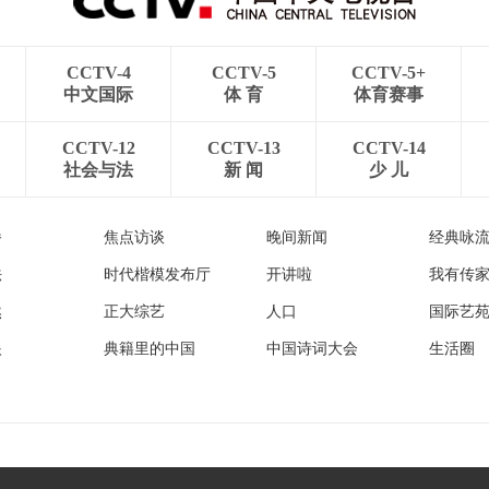
CCTV-4
CCTV-5
CCTV-5+
中文国际
体 育
体育赛事
CCTV-12
CCTV-13
CCTV-14
社会与法
新 闻
少 儿
播
焦点访谈
晚间新闻
经典咏
法
时代楷模发布厅
开讲啦
我有传
然
正大综艺
人口
国际艺
眼
典籍里的中国
中国诗词大会
生活圈