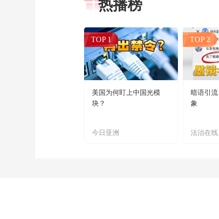
热播榜
TOP 1
TOP 2
美国为何盯上中国光模
暗语引流
块？
象
今日亚洲
法治在线