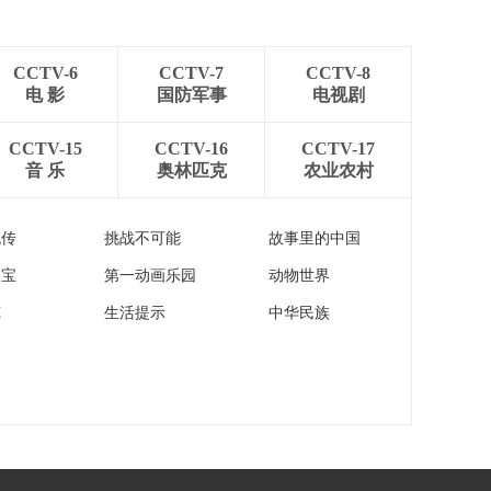
海外忠魂 朝鲜 清明时
节 长津湖畔祭英烈
00:03:05
CCTV-6
CCTV-7
CCTV-8
[新闻直播间]也门媒
电 影
国防军事
电视剧
体：美军两次空袭也
门凯赫兰地区
00:00:12
CCTV-15
CCTV-16
CCTV-17
[新闻直播间]中东局势
音 乐
奥林匹克
农业农村
以军称在黎巴嫩打死
一名哈马斯指挥官
00:00:40
流传
挑战不可能
故事里的中国
[新闻直播间]巴以局势
以军持续袭击加沙多
家宝
第一动画乐园
动物世界
地 造成数十人死亡
00:01:15
苑
生活提示
中华民族
[新闻直播间]联合国近
东救济处称 约旦河西
岸现1967年来最大规
00:00:31
模流离失所
[新闻直播间]巴以局势
约旦民众抗议美以霸
权 声援巴勒斯坦
00:00:54