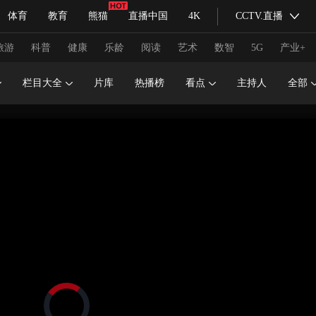
体育
教育
熊猫
直播中国
4K
CCTV.直播
式妙语
主持人
下载央视影音
热解读
天天学习
旅游
科普
健康
乐龄
阅读
艺术
数智
5G
产业+
栏目大全
片库
热播榜
看点
主持人
全部
纪录片网
国家大剧院
大型活动
科技
法治
文娱
人物
公益
图片
习式妙语
央视快评
央视网评
光华锐评
锋面
频道
VR/AR
4K专区
全景新闻
请入列
人生第一次
人生第二次
冬奥会
CBA
NBA
中超
国足
国际足球
网球
综
体育江湖
文化体育
冰雪道路
足球道路
正