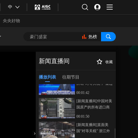
20250405 02:00
中
00:33:00
《新闻直播间》
央央好物
20250405 01:00
00:20:49
热榜
本期内容
[新闻直播间]多家商会
今天发表严正声明 坚
新闻直播间
收藏
决反对美国实施“对等
00:02:38
[新闻直播间]德国
正在播放
关税”措施
2025汉诺威工业博览会闭幕 中
播放列表
往期节目
[新闻直播间]美方征收
国“智造”展现强劲动能
所谓“对等关税”严重违
反世贸组织规则·商务
00:01:42
部 我方已将美方做法
[新闻直播间]中国对美
起诉至相关争端解决
国原产的所有进口商
机制
品加征34%关税·专家
00:01:50
观点 美“对等关税”对
合体育
亚冬会
[新闻直播间]直面美
世界贸易体系破坏巨
国“对等关税” 浙江外
大
贸企业积极开拓市场