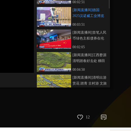
00:02:51
寻找新商机
艺术
汽车
数智
5G
产业+
[新闻直播间]德国
2025汉诺威工业博览
时尚
天气
才艺
网展
央央好物
会闭幕 中国“智造”展
00:03:51
现强劲动能
[新闻直播间]首笔人民
币绿色主权债券在伦
敦成功发行
00:02:05
[新闻直播间]江西婺源
清明踏春好去处 梯田
花海醉游人
画
静
00:04:50
质
音
(m)
[新闻直播间]清明出游
赏花 踏青 古村游 文旅
带动消费热
00:02:38
[新闻直播间]假日服务
台 老年人乘火车出行
这个优惠别错过
00:01:50
12
[新闻直播间]假日服务
台 “银发旅游专列”受