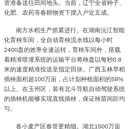
资准备送往田间地头。当前，辽宁全省种子、
化肥、农药等春耕物资下摆入户近五成。
南方水稻生产抓紧进行。在湖南沅江智能
化育秧车间，全自动育秧流水线以每小时
2400盘的效率全速运转，育秧车间外，搭载
着精准喷灌系统的运输平台将秧盘以每秒0.8
米的速度精准投送至指定田块。广西玉林早稻
插秧面积超100万亩，占计划种植面积的58%
以上。在玉州区，装有北斗导航自动驾驶系统
的插秧机能够实现直线插秧，保证秧苗间距均
匀。
各小麦产区春管更精细。湖北1500万亩