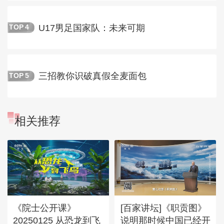
U17男足国家队：未来可期
TOP
4
三招教你识破真假全麦面包
TOP
5
相关推荐
《院士公开课》
[百家讲坛]《职贡图》
20250125 从恐龙到飞
说明那时候中国已经开