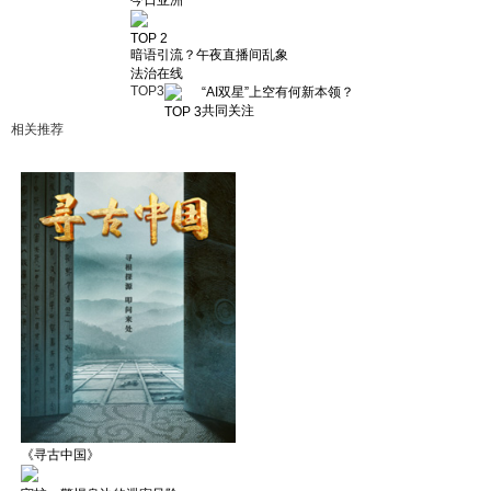
TOP 2
暗语引流？午夜直播间乱象
法治在线
TOP
3
“AI双星”上空有何新本领？
共同关注
TOP 3
相关推荐
《寻古中国》