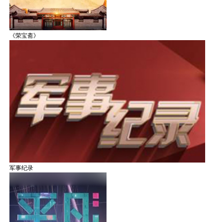
《荣宝斋》
军事纪录