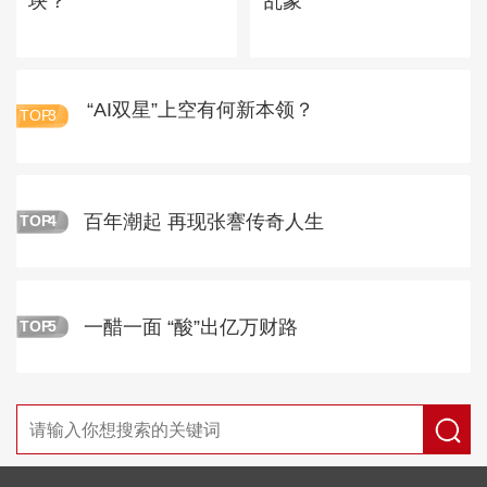
块？
乱象
“AI双星”上空有何新本领？
TOP
3
百年潮起 再现张謇传奇人生
TOP
4
一醋一面 “酸”出亿万财路
TOP
5