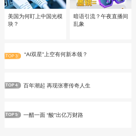
美国为何盯上中国光模
暗语引流？午夜直播间
块？
乱象
“AI双星”上空有何新本领？
TOP
3
百年潮起 再现张謇传奇人生
TOP
4
一醋一面 “酸”出亿万财路
TOP
5