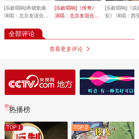
[乐龄唱响]串烧歌曲
[乐龄唱响]《传奇》
[乐龄唱响]《说
演唱：北京友谊合唱
演唱：北京友谊合唱
安》 演唱：西
团
团
工会小寨宫培
合唱团
全部评论
查看更多评论
热播榜
TOP 1
TOP 2