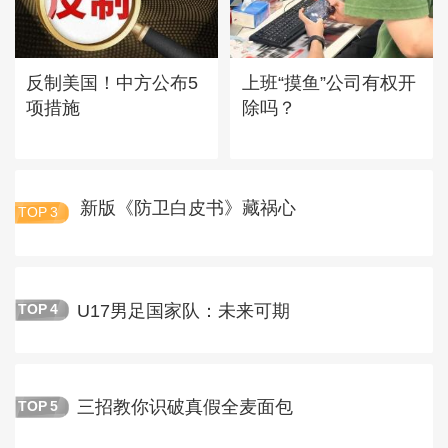
反制美国！中方公布5
上班“摸鱼”公司有权开
项措施
除吗？
新版《防卫白皮书》藏祸心
TOP
3
U17男足国家队：未来可期
TOP
4
三招教你识破真假全麦面包
TOP
5