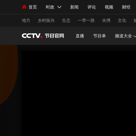
首页
时政
新闻
评论
视频
财经
人民领袖习近平
直播
海外频道
片库
iPanda
栏目大全
联播+
English
中国领导人
节目单
Монгол
听音
央视快评
微视频
习
地方
乡村振兴
生态
一带一路
央博
文化
直播
节目单
频道大全
总台春晚
网络春晚
共产党员网
秧纪录
新闻
国内
国际
评论
经济
军事
人民领袖习近平
联播+
热解读
天天学习
视频
小央视频
小央直播
直播中国
熊猫
现场
前线
比划
快看
蓝海中国
新兵
体育
直播
竞猜
2026年世界杯
2026
VIP会员
CCTV奥林匹克频道
生活体育大会