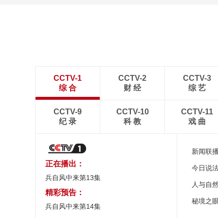
CCTV-1
CCTV-2
CCTV-3
综 合
财 经
综 艺
CCTV-9
CCTV-10
CCTV-11
纪 录
科 教
戏 曲
新闻联
正在播出：
今日说
兵自风中来第13集
人与自
精彩预告：
秘境之
兵自风中来第14集