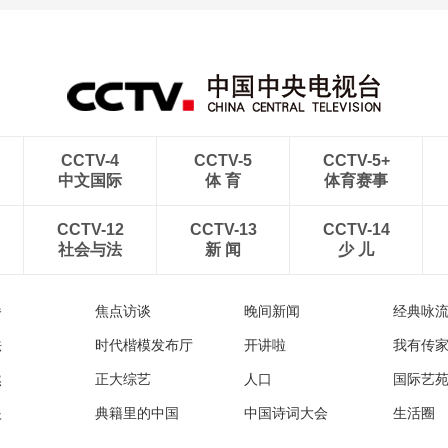
CCTV-4
CCTV-5
CCTV-5+
中文国际
体 育
体育赛事
CCTV-12
CCTV-13
CCTV-14
社会与法
新 闻
少 儿
播
焦点访谈
晚间新闻
经典咏
法
时代楷模发布厅
开讲啦
我有传
然
正大综艺
人口
国际艺
眼
典籍里的中国
中国诗词大会
生活圈