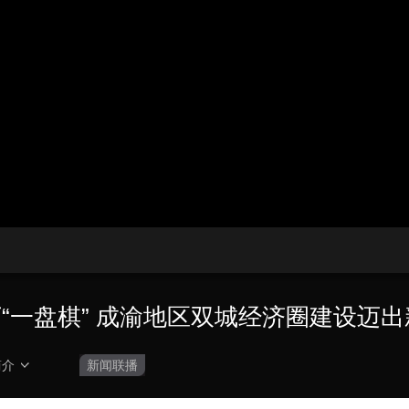
央博
非遗
文化
旅游
科普
健康
乐龄
阅读
云起
超级工厂
智敬中国
全民健康
颜选攻略
海洋
热播榜
总台企业白名单
下“一盘棋” 成渝地区双城经济圈建设迈
简介
新闻联播