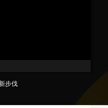
艺术
汽车
数智
5G
产业+
时尚
天气
才艺
网展
央央好物
出新步伐