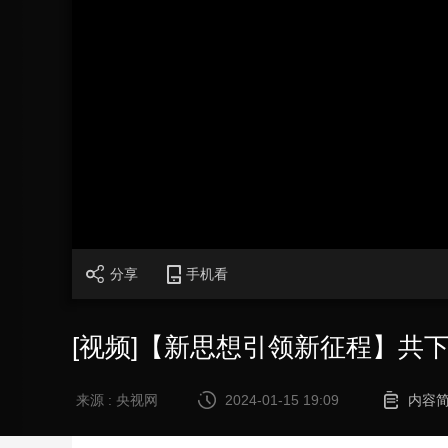
财经
教育
乡村振兴
生态环境
一带一路
大国智造
大国展会
大国保险
云顶对话
CCTV.节目官网
直播
节目单
栏目
片库
分享
手机看
[视频]【新思想引领新征程】共
来源 : 央视网
2024-01-15 19:09
内容