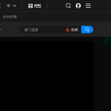
中
央央好物
热榜
合体育
亚冬会