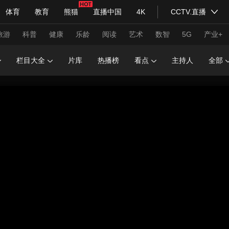
体育
教育
熊猫
直播中国
4K
CCTV.直播
式妙语
主持人
下载央视影音
热解读
天天学习
旅游
科普
健康
乐龄
阅读
艺术
数智
5G
产业+
栏目大全
片库
热播榜
看点
主持人
全部
纪录片网
国家大剧院
大型活动
科技
法治
文娱
人物
公益
图片
习式妙语
央视快评
央视网评
光华锐评
锋面
频道
VR/AR
4K专区
全景新闻
请入列
人生第一次
人生第二次
年冬奥会
CBA
NBA
中超
国足
国际足球
网球
综
体育江湖
文化体育
冰雪道路
足球道路