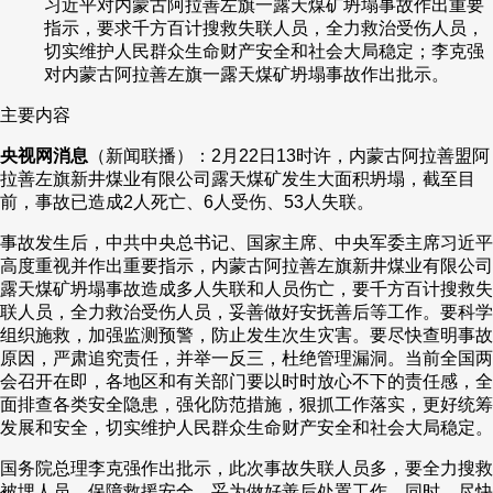
习近平对内蒙古阿拉善左旗一露天煤矿坍塌事故作出重要
指示，要求千方百计搜救失联人员，全力救治受伤人员，
财经
教育
乡村振兴
生态环境
一带一路
央博
切实维护人民群众生命财产安全和社会大局稳定；李克强
对内蒙古阿拉善左旗一露天煤矿坍塌事故作出批示。
大国智造
大国展会
大国保险
云顶对话
云起
超
主要内容
央视网消息
（新闻联播）：2月22日13时许，内蒙古阿拉善盟阿
拉善左旗新井煤业有限公司露天煤矿发生大面积坍塌，截至目
前，事故已造成2人死亡、6人受伤、53人失联。
CCTV.节目官网
直播
节目单
栏目
片库
热播榜
事故发生后，中共中央总书记、国家主席、中央军委主席习近平
高度重视并作出重要指示，内蒙古阿拉善左旗新井煤业有限公司
露天煤矿坍塌事故造成多人失联和人员伤亡，要千方百计搜救失
联人员，全力救治受伤人员，妥善做好安抚善后等工作。要科学
组织施救，加强监测预警，防止发生次生灾害。要尽快查明事故
原因，严肃追究责任，并举一反三，杜绝管理漏洞。当前全国两
会召开在即，各地区和有关部门要以时时放心不下的责任感，全
面排查各类安全隐患，强化防范措施，狠抓工作落实，更好统筹
发展和安全，切实维护人民群众生命财产安全和社会大局稳定。
国务院总理李克强作出批示，此次事故失联人员多，要全力搜救
被埋人员，保障救援安全，妥为做好善后处置工作。同时，尽快