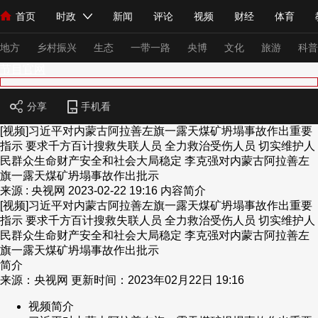
首页
时政
新闻
评论
视频
财经
体育
人民领袖习近平
直播
海外频道
片库
iPanda
栏目大全
联播+
English
中国领导人
节目单
Монгол
听音
央视快评
微视频
习式妙语
主持人
下
地方
乡村振兴
生态
一带一路
央博
文化
旅游
科普
节目官网
总台春晚
网络春晚
共产党员网
秧纪录
纪录片网
分享
手机看
[视频]习近平对内蒙古阿拉善左旗一露天煤矿坍塌事故作出重要
指示 要求千方百计搜救失联人员 全力救治受伤人员 切实维护人
民群众生命财产安全和社会大局稳定 李克强对内蒙古阿拉善左
新闻
国内
国际
评论
经济
军事
科技
法
旗一露天煤矿坍塌事故作出批示
人民领袖习近平
联播+
热解读
天天学习
习式妙语
来源 : 央视网
2023-02-22 19:16
内容简介
[视频]习近平对内蒙古阿拉善左旗一露天煤矿坍塌事故作出重要
指示 要求千方百计搜救失联人员 全力救治受伤人员 切实维护人
视频
小央视频
小央直播
直播中国
熊猫频道
V
民群众生命财产安全和社会大局稳定 李克强对内蒙古阿拉善左
现场
前线
比划
快看
蓝海中国
新兵请入列
旗一露天煤矿坍塌事故作出批示
简介
来源：央视网 更新时间：2023年02月22日 19:16
体育
直播
竞猜
2026年世界杯
2026年冬奥会
视频简介
VIP会员
CCTV奥林匹克频道
生活体育大会
体育江湖