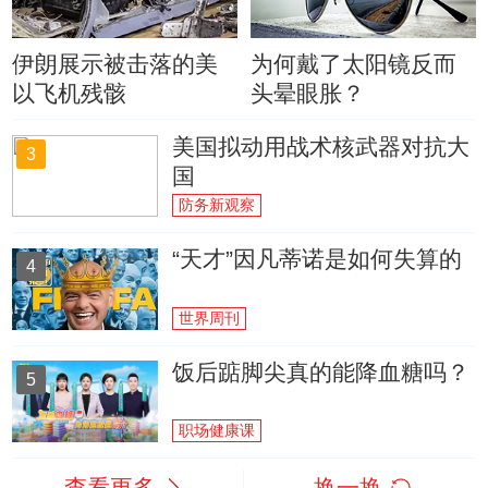
伊朗展示被击落的美
为何戴了太阳镜反而
以飞机残骸
头晕眼胀？
美国拟动用战术核武器对抗大
3
国
防务新观察
“天才”因凡蒂诺是如何失算的
4
世界周刊
饭后踮脚尖真的能降血糖吗？
5
职场健康课
查看更多
换一换