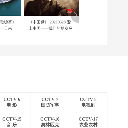
黄河 确定路线
00:26:21
《国家记忆》
20220920 八路军东渡
军歌嘹亮》
《中国缘》 20210628 爱
《山河岁月》第十二集
黄河 红军改编
00:26:22
当那一天来
上中国——我们的朋友马
在周恩来的策划领导下 
《国家记忆》
海德
国共产党中央特别行动
20220919 八路军东渡
正式成立
黄河 心系抗日
00:26:22
《国家记忆》
20220831 陕北三战三
捷 强攻蟠龙镇
00:26:24
《国家记忆》
20220916 三星堆的秘
密 再惊天下
00:26:22
CCTV-6
CCTV-7
CCTV-8
《国家记忆》
电 影
国防军事
电视剧
20220915 三星堆的秘
密 走向金沙
00:26:22
CCTV-15
CCTV-16
CCTV-17
《国家记忆》
音 乐
奥林匹克
农业农村
20220914 三星堆的秘