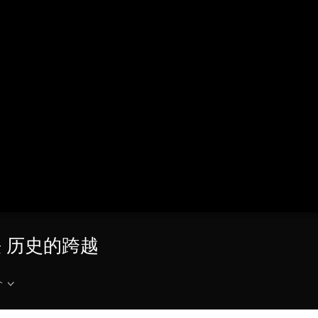
央博
非遗
文化
旅游
科普
健康
乐龄
阅读
云起
超级工厂
智敬中国
全民健康
颜选攻略
海洋
热播榜
总台企业白名单
钢铁 历史的跨越
介