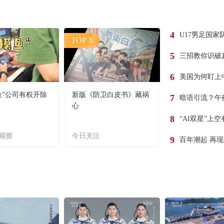
4
U17男足国家
TOP 3
5
三招教你识破
6
美国为何盯上
鱼”公司有权开除
新版《防卫白皮书》藏祸
7
暗语引流？午
心
8
“AI双星”上
观察
今日关注
9
百年潮起 再