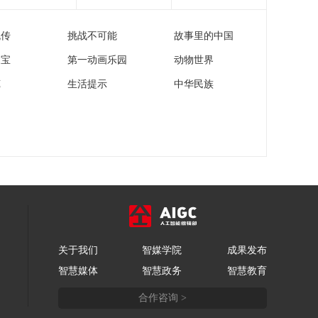
密 古蜀溯源
00:26:22
流传
挑战不可能
故事里的中国
《国家记忆》
20220913 三星堆的秘
家宝
第一动画乐园
动物世界
密 一惊天下
00:26:22
苑
生活提示
中华民族
《国家记忆》
20220912 三星堆的秘
密 三星伴月
00:26:22
《国家记忆》
20220909 红心向党 刘
伯坚
00:26:20
《国家记忆》
20220907 崇高风范 方
志敏
00:26:22
关于我们
智媒学院
成果发布
《国家记忆》
智慧媒体
智慧政务
智慧教育
20220906 骁将传奇 寻
淮洲
00:26:21
合作咨询 >
《国家记忆》