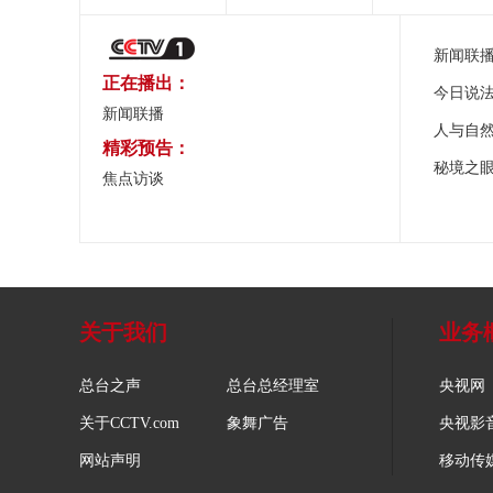
新闻联
正在播出：
今日说
新闻联播
人与自
精彩预告：
秘境之
焦点访谈
关于我们
业务
总台之声
总台总经理室
央视网
关于CCTV.com
象舞广告
央视影
网站声明
移动传