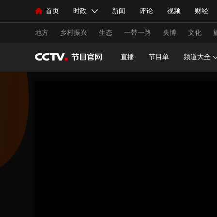
首页
时政
新闻
评论
视频
财经
人民领袖习近平
直播
海外频道
片库
iPanda
栏目大全
联播+
English
中国领导人
节目单
Монгол
听音
央视快评
微视频
习
地方
乡村振兴
生态
一带一路
央博
文化
直播
节目单
频道大全
总台春晚
网络春晚
共产党员网
秧纪录
新闻
国内
国际
评论
经济
军事
人民领袖习近平
联播+
热解读
天天学习
视频
小央视频
小央直播
直播中国
熊猫
现场
前线
比划
快看
蓝海中国
新兵
体育
直播
竞猜
2026年世界杯
2026年
VIP会员
CCTV奥林匹克频道
生活体育大会