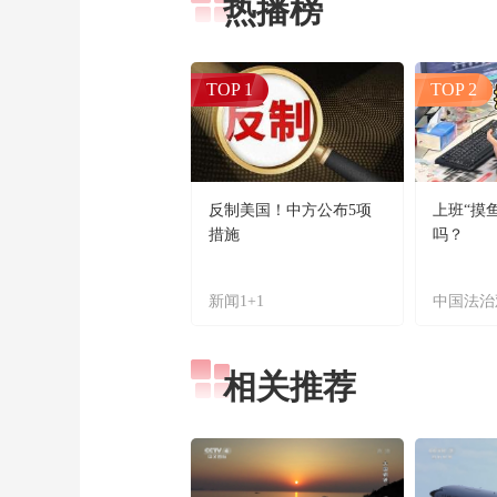
热播榜
TOP 1
TOP 2
反制美国！中方公布5项
上班“摸
措施
吗？
新闻1+1
中国法治
相关推荐