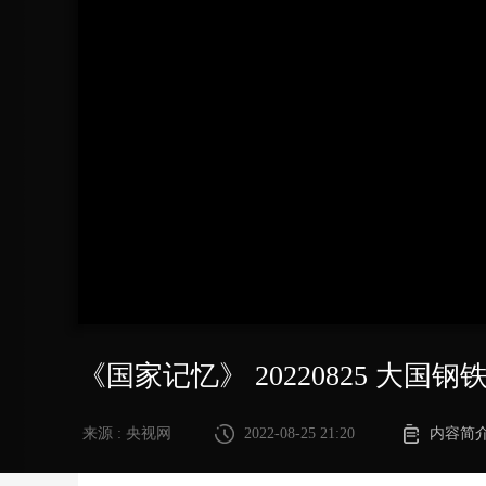
财经
教育
乡村振兴
生态环境
一带一路
大国智造
大国展会
大国保险
云顶对话
CCTV.节目官网
直播
节目单
栏目
片库
《国家记忆》 20220825 大国
来源 : 央视网
2022-08-25 21:20
内容简