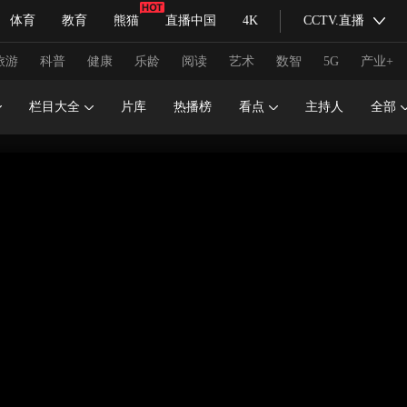
体育
教育
熊猫
直播中国
4K
CCTV.直播
式妙语
主持人
下载央视影音
热解读
天天学习
旅游
科普
健康
乐龄
阅读
艺术
数智
5G
产业+
栏目大全
片库
热播榜
看点
主持人
全部
纪录片网
国家大剧院
大型活动
科技
法治
文娱
人物
公益
图片
习式妙语
央视快评
央视网评
光华锐评
锋面
频道
VR/AR
4K专区
全景新闻
请入列
人生第一次
人生第二次
冬奥会
CBA
NBA
中超
国足
国际足球
网球
综
体育江湖
文化体育
冰雪道路
足球道路