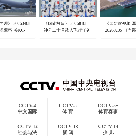
观》 20260408
《国防故事》 20260108
《国防微视频-
深观察·美KC-
神舟二十号载人飞行任务
20260205 《
机坠毁
纪实（1）
临》
CCTV-4
CCTV-5
CCTV-5+
中文国际
体 育
体育赛事
CCTV-12
CCTV-13
CCTV-14
社会与法
新 闻
少 儿