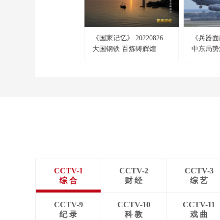
《国家记忆》 20220826
《兵器面面
大国钢铁 百炼铸辉煌
中东局势
135加油
CCTV-1
CCTV-2
CCTV-3
综 合
财 经
综 艺
CCTV-9
CCTV-10
CCTV-11
纪 录
科 教
戏 曲