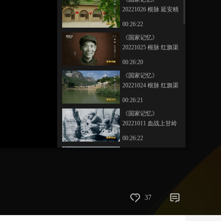
20221026 根脉 延安精
艺术
汽车
数智
5G
产业+
神（上）
00:26:22
时尚
天气
才艺
网展
央央好物
《国家记忆》
20221025 根脉 红旗渠
精神（下）
00:26:20
《国家记忆》
20221024 根脉 红旗渠
精神（上）
00:26:21
《国家记忆》
20221011 血战上甘岭
七天七夜
00:26:22
《国家记忆》
20221010 血战上甘岭
大战之前
00:26:22
《国家记忆》
37
20220516 “杂交水稻之
父”袁隆平 水稻之缘
00:26:22