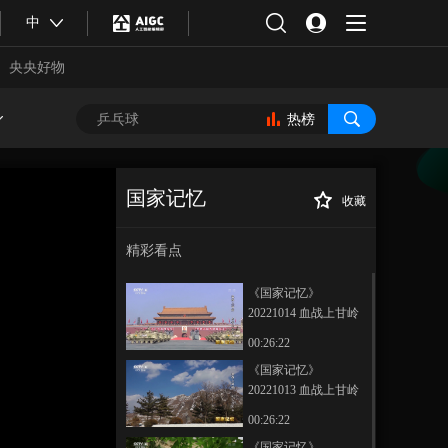
中
央央好物
热榜
国家记忆
收藏
《国家记忆》
正在播放
20220825 大国钢铁 历史的跨越
精彩看点
《国家记忆》
20221014 血战上甘岭
与青山同在
00:26:22
《国家记忆》
20221013 血战上甘岭
合体育
亚冬会
决定性反击
00:26:22
《国家记忆》