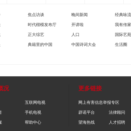
播
焦点访谈
晚间新闻
经典咏
法
时代楷模发布厅
开讲啦
我有传
然
正大综艺
人口
国际艺
眼
典籍里的中国
中国诗词大会
生活圈
概况
更多链接
互联网电视
网上有害信息举报专区
音
手机电视
辟谣平台
法律顾问
媒
帮助中心
望海热线
人才招聘