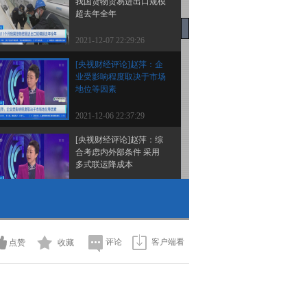
我国货物贸易进出口规模
超去年全年
2021-12-07 22:29:26
[央视财经评论]赵萍：企
业受影响程度取决于市场
地位等因素
2021-12-06 22:37:29
[央视财经评论]赵萍：综
合考虑内外部条件 采用
多式联运降成本
2021-12-06 22:37:29
[央视财经评论]包船出海
解决供应链“燃眉之急”
评论
客户端看
点赞
收藏
2021-12-06 22:35:29
[央视财经评论]海运运费
涨幅高 自行车出口增速