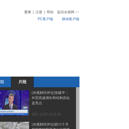
（成渝-老挝万象）国际
货运班列首发
登录
|
注册
|
帮助
返回央视网
>>
PC客户端
移动客户端
2021-12-07 22:35:26
[央视财经评论]刘戈：对
音
热榜
全球出口普增 机电出口
微视频
亮眼
儿
音乐
体育赛事
农业农村
2021-12-07 22:33:26
[央视财经评论]张建平：
稳外贸政策和外贸竞争力
提升 支撑高增长
期
片段
2021-12-07 22:33:26
[央视财经评论]张建平：
外贸高速增长和结构优化
是亮点
2021-12-07 22:31:26
[央视财经评论]前11个月