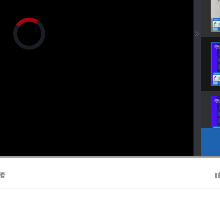
正
在
加
载
视
频
播
放
器。
播
画
静
放
质
音
速
(m)
度
看