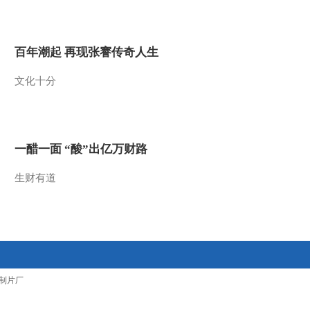
2021-12-02 22:23:42
[央视财经评论]多地暴雪
百年潮起 再现张謇传奇人生
来袭 气温大跳水
文化十分
2021-12-02 22:21:43
[央视财经评论]郭丽岩：
科学预判 做足预案 精准
应对
一醋一面 “酸”出亿万财路
2021-12-02 22:21:43
生财有道
[央视财经评论]今冬我国
中东部地区气温偏冷 可
能发生阶段性极端强降温
事件
2021-12-02 22:19:43
[央视财经评论]郭丽岩：
制片厂
维权引发共鸣 质量保障
是共同关切