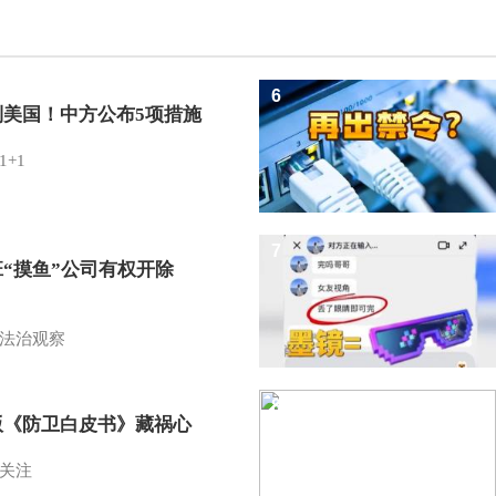
6
制美国！中方公布5项措施
1+1
7
班“摸鱼”公司有权开除
？
法治观察
8
版《防卫白皮书》藏祸心
关注