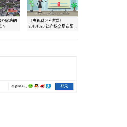
需共管
2021-12-03 22:03:39
居舒家塘的
《央视财经V讲堂》
[央视财经评论]高空抛物
些？
20191020 让产权交易在阳...
入刑 仍有难题待解
2021-12-03 21:59:40
[央视财经评论]杨富江：
守护“头顶上的安全”需多
部门形成合力
2021-12-03 21:59:39
[央视财经评论]赵萍：烟
头虽小 高空抛下危害同
样大
2021-12-03 21:57:39
[央视财经评论]赵萍：高
空抛物入刑 调查适用侦
查手段