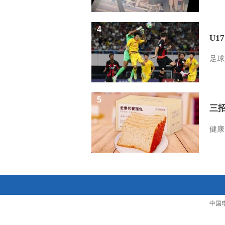
4
U1
足球
5
三
健康
中国