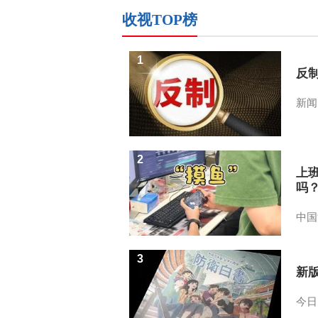
收视TOP榜
1
反
新闻
2
上
吗
中国
3
新
今日