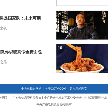
9
7男足国家队：未来可期
之夜
10
招教你识破真假全麦面包
之路
中央电视台网站
|
关于CCTV.COM
|
总台总经理室
电视网
|
中广协会信息资料委员会
|
中广协会电视文艺工作委员会
|
中央新闻纪录电影
中央广播电视总台 版权所有