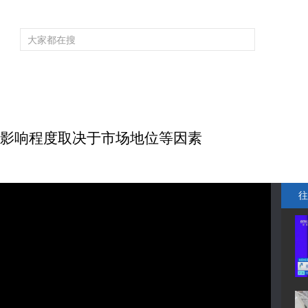
频道大全
栏目大全
片库
4K专区
听
育
电影
国防军事
电视剧
纪录
科教
戏曲
社会与法
少
受影响程度取决于市场地位等因素
往