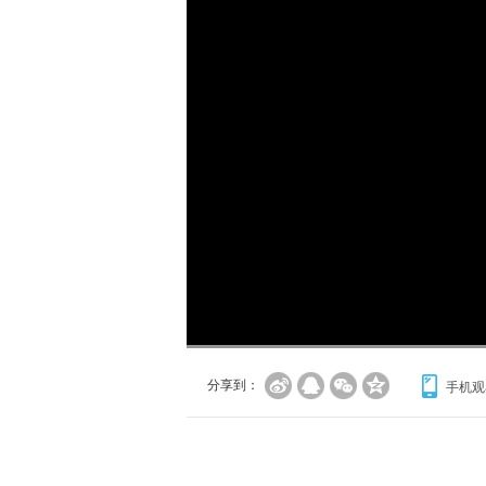
加
载
/
完
成
:
0%
分享到：
手机观