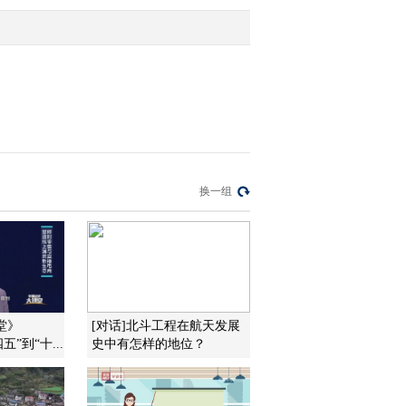
受影响
2021-12-06 22:35:29
[央视财经评论]赵萍：塞
港致实际运力紧张 加剧
运价上涨
2021-12-06 22:33:30
[央视财经评论]刘戈：东
换一组
南亚运价上涨 全球塞船
效应传导
2021-12-06 22:33:29
[央视财经评论]需求增加
东南亚海运运费暴涨
堂》
[对话]北斗工程在航天发展
四五”到“十...
史中有怎样的地位？
2021-12-06 22:25:29
[央视财经评论]赵萍：预
防高空抛物 物业相关方