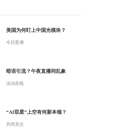
2021-12-03 21:55:40
[央视财经评论]杨富江：
全楼检测 于法有据
美国为何盯上中国光模块？
今日亚洲
2021-12-03 21:55:39
[央视财经评论]郭丽岩：
有能力有底气保障温暖过
冬
暗语引流？午夜直播间乱象
2021-12-02 22:25:42
法治在线
[央视财经评论]国家发展
改革委：煤炭等基础能源
保供稳价成效显著
2021-12-02 22:23:43
“AI双星”上空有何新本领？
[央视财经评论]刘戈：今
冬北方大概率偏冷 需有
共同关注
应对准备