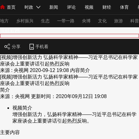
首页
时政
新闻
评论
视频
财经
体育
人民领袖习近平
直播
海外频道
片库
iPanda
栏目大全
联播+
English
中国领导人
节目单
Монгол
听音
央视快评
微视频
习式妙语
主持人
下
地方
乡村振兴
生态
一带一路
央博
文化
旅游
科普
节目官网
总台春晚
网络春晚
共产党员网
秧纪录
纪录片网
分享
手机看
[视频]增强创新活力 弘扬科学家精神——习近平总书记在科学家
座谈会上重要讲话引起热烈反响
来源 : 央视网
2020-09-12 19:08
内容简介
新闻
国内
国际
评论
经济
军事
科技
法
[视频]增强创新活力 弘扬科学家精神——习近平总书记在科学家
人民领袖习近平
联播+
热解读
天天学习
习式妙语
座谈会上重要讲话引起热烈反响
简介
来源：央视网 更新时间：2020年09月12日 19:08
视频
小央视频
小央直播
直播中国
熊猫频道
V
视频简介
现场
前线
比划
快看
蓝海中国
新兵请入列
增强创新活力，弘扬科学家精神——习近平总书记在科学
家座谈会上重要讲话引起热烈反响。
体育
直播
竞猜
2026年世界杯
2026年冬奥会
主要内容
VIP会员
CCTV奥林匹克频道
生活体育大会
体育江湖