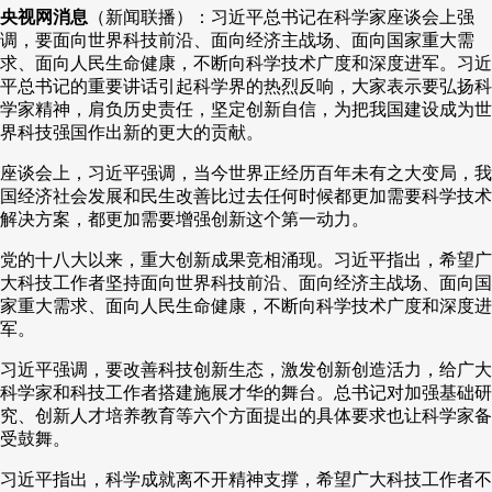
央视网消息
（新闻联播）：习近平总书记在科学家座谈会上强
财经
教育
乡村振兴
生态环境
一带一路
央博
调，要面向世界科技前沿、面向经济主战场、面向国家重大需
求、面向人民生命健康，不断向科学技术广度和深度进军。习近
大国智造
大国展会
大国保险
云顶对话
云起
超
平总书记的重要讲话引起科学界的热烈反响，大家表示要弘扬科
学家精神，肩负历史责任，坚定创新自信，为把我国建设成为世
界科技强国作出新的更大的贡献。
座谈会上，习近平强调，当今世界正经历百年未有之大变局，我
国经济社会发展和民生改善比过去任何时候都更加需要科学技术
解决方案，都更加需要增强创新这个第一动力。
CCTV.节目官网
直播
节目单
栏目
片库
热播榜
党的十八大以来，重大创新成果竞相涌现。习近平指出，希望广
大科技工作者坚持面向世界科技前沿、面向经济主战场、面向国
家重大需求、面向人民生命健康，不断向科学技术广度和深度进
军。
习近平强调，要改善科技创新生态，激发创新创造活力，给广大
科学家和科技工作者搭建施展才华的舞台。总书记对加强基础研
究、创新人才培养教育等六个方面提出的具体要求也让科学家备
受鼓舞。
习近平指出，科学成就离不开精神支撑，希望广大科技工作者不