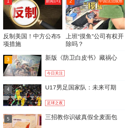
1
2
新闻1+1
中国法治观察
反制美国！中方公布5
上班“摸鱼”公司有权开
项措施
除吗？
新版《防卫白皮书》藏祸心
3
今日关注
U17男足国家队：未来可期
4
足球之夜
三招教你识破真假全麦面包
5