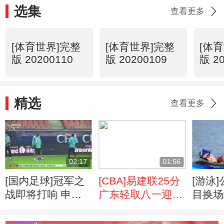
选集
查看更多
[体育世界]完整
[体育世界]完整
[体
版 20200110
版 20200109
版 2
精选
查看更多
02:17
01:56
[国内足球]冠军之
[CBA]易建联25分
[游泳
战即将打响 申花
广东轻取八一迎九
目换场
迎战鲁能
连胜
委会不