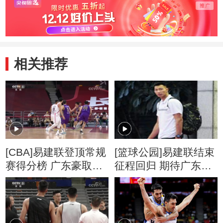
相关推荐
[CBA]易建联登顶常规
[篮球公园]易建联结束
赛得分榜 广东豪取20
征程回归 期待广东队
连胜
夺冠