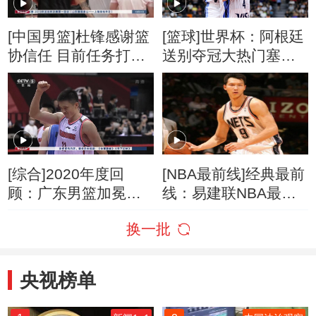
[中国男篮]杜锋感谢篮
[篮球]世界杯：阿根廷
协信任 目前任务打好
送别夺冠大热门塞尔
揭幕战
维亚
[综合]2020年度回
[NBA最前线]经典最前
顾：广东男篮加冕
线：易建联NBA最高
CBA十冠王
分之战
换一批
央视榜单