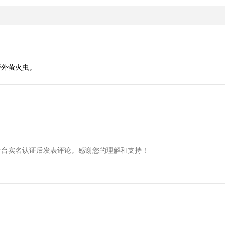
野外萤火虫。