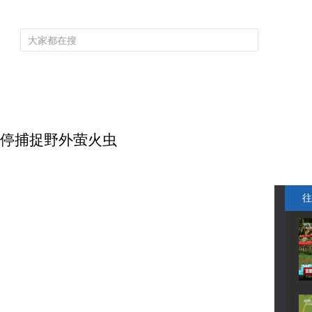
频道大全
栏目大全
片库
4K专区
听
育
电影
国防军事
电视剧
纪录
科教
戏曲
社会与法
少
叫停捕捉野外萤火虫
往