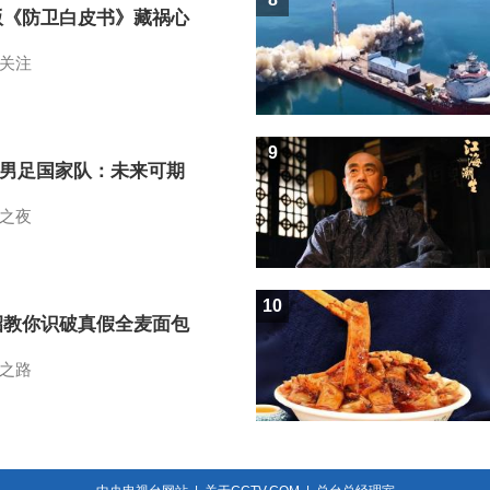
版《防卫白皮书》藏祸心
关注
9
7男足国家队：未来可期
之夜
10
招教你识破真假全麦面包
之路