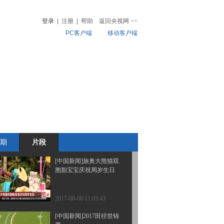
应聘被绑架 女模特险被
拍卖
登录
|
注册
|
帮助
返回央视网
>>
PC客户端
移动客户端
2017-08-08 11:24:24
[中国新闻]日本举办世界
音
热榜
COSPLAY冠军赛 中国组
微视频
合夺冠
儿
音乐
体育赛事
农业农村
2017-08-08 11:09:19
[中国新闻]肯尼亚：角马
迁徙受关注 中国游客大
增
期
片段
2017-08-08 11:05:28
[中国新闻]旅奥大熊猫双
胞胎宝宝庆祝周岁生日
2017-08-08 11:03:43
[中国新闻]2017田径世锦