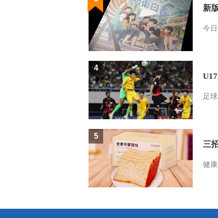
新
今日
4
U1
足球
5
三
健康