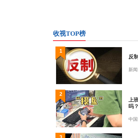
收视TOP榜
1
反
新闻
2
上
吗
中国
3