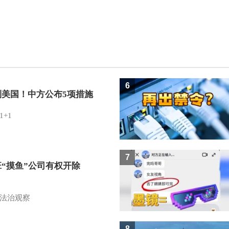
6
制美国！中方公布5项措施
1+1
7
班“摸鱼”公司有权开除
？
法治观察
8