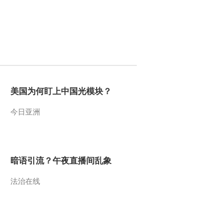
2017-08-08 10:45:26
[中国新闻]第四批中央环
境保护督察全面启动
2017-08-08 10:43:27
美国为何盯上中国光模块？
[中国新闻]北京限期清理
违建“大棚房”
今日亚洲
2017-08-08 10:43:26
[中国新闻]公安部：年内
将实现居住证制度全覆盖
暗语引流？午夜直播间乱象
法治在线
2017-08-08 10:41:27
[中国新闻]两岸关系陷僵
局 陆客数量腰斩投资金
额下降