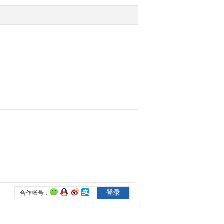
2017-08-08 10:49:33
[中国新闻]陕西榆林：发
现距今4300多年的城门遗
址
2017-08-08 10:49:32
[中国新闻]上海松江：水
葫芦提前“爆发”日均打捞
千吨
2017-08-08 10:47:27
[中国新闻]广西桂林：大
学生泳池溺亡 曾挣扎1分
钟无人觉察
2017-08-08 10:45:28
[中国新闻]香港：“金紫荆
花奖”上演千人旗袍秀