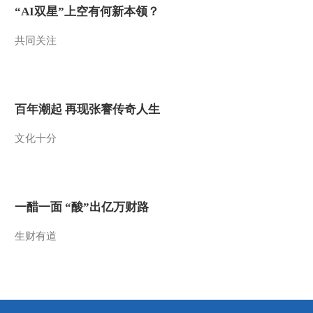
“AI双星”上空有何新本领？
2017-08-08 10:05:27
共同关注
[中国新闻]吴敦义：两岸
若签署和平协议需三条件
2017-08-08 10:03:26
百年潮起 再现张謇传奇人生
[中国新闻]暑期儿童安全
文化十分
不容忽视
2017-08-08 09:59:26
[中国新闻]中国海军组织
一醋一面 “酸”出亿万财路
实兵实弹对抗演习
生财有道
2017-08-08 09:57:26
[中国新闻]中国武装直升
机演练检验突击能力