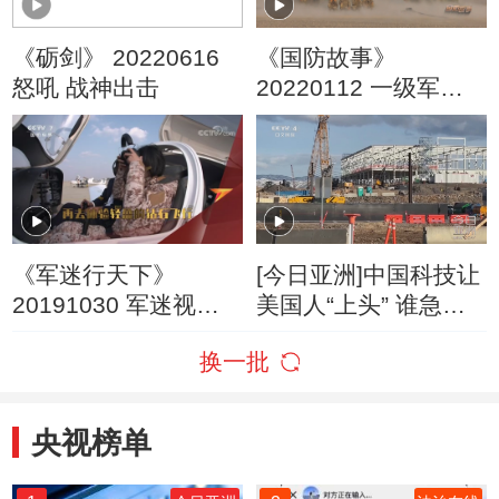
《砺剑》 20220616
《国防故事》
怒吼 战神出击
20220112 一级军士
长·守护“战神”
《军迷行天下》
[今日亚洲]中国科技让
20191030 军迷视点
美国人“上头” 谁急
航空开放我打卡
了？
换一批
央视榜单