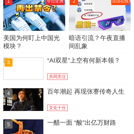
1
2
今日亚洲
法治在线
美国为何盯上中国光
暗语引流？午夜直播
模块？
间乱象
“AI双星”上空有何新本领？
3
共同关注
百年潮起 再现张謇传奇人生
4
文化十分
一醋一面 “酸”出亿万财路
5