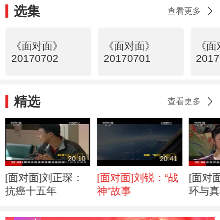
选集
查看更多
《面对面》
《面对面》
《面
20170702
20170701
2017
精选
查看更多
20:10
20:41
[面对面]刘正琛：
[面对面]刘锐：“战
[面对
抗癌十五年
神”故事
环与真