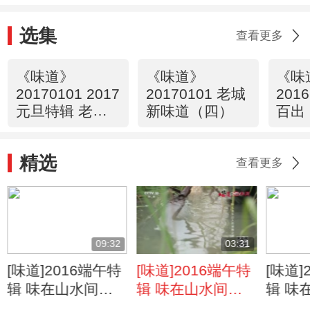
选集
查看更多
《味道》
《味道》
《味
20170101 2017
20170101 老城
201
元旦特辑 老城
新味道（四）
百出
新味道（一）
精选
查看更多
09:32
03:31
[味道]2016端午特
[味道]2016端午特
[味道]
辑 味在山水间
辑 味在山水间
辑 味
（三）：东山人的
（三）：东山人的
（三）