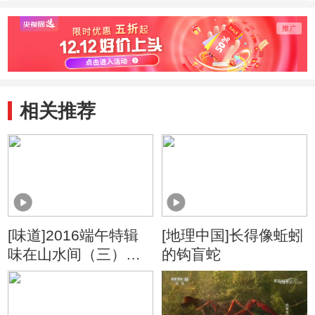
用鳝之道
捕鳝之道
生鱼片
相关推荐
[味道]2016端午特辑
[地理中国]长得像蚯蚓
味在山水间（三）：
的钩盲蛇
东山人的用鳝之道