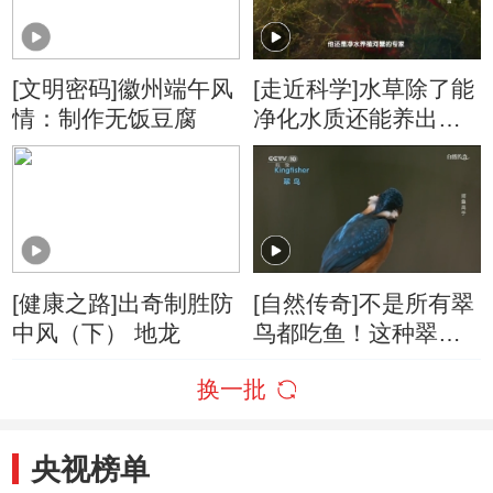
[文明密码]徽州端午风
[走近科学]水草除了能
情：制作无饭豆腐
净化水质还能养出大
规格小龙虾
[健康之路]出奇制胜防
[自然传奇]不是所有翠
中风（下） 地龙
鸟都吃鱼！这种翠鸟
专门捕蛇为生
换一批
央视榜单