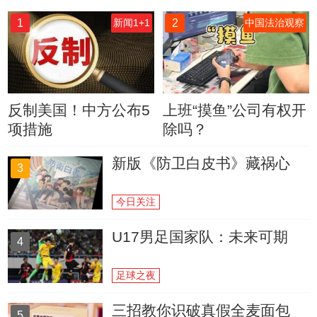
1
2
新闻1+1
中国法治观察
反制美国！中方公布5
上班“摸鱼”公司有权开
项措施
除吗？
新版《防卫白皮书》藏祸心
3
今日关注
U17男足国家队：未来可期
4
足球之夜
三招教你识破真假全麦面包
5