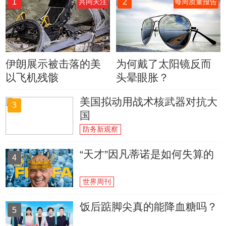
1
2
共同关注
每周质量报告
伊朗展示被击落的美
为何戴了太阳镜反而
以飞机残骸
头晕眼胀？
美国拟动用战术核武器对抗大
3
国
防务新观察
“天才”因凡蒂诺是如何失算的
4
世界周刊
饭后踮脚尖真的能降血糖吗？
5