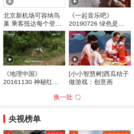
北京新机场可容纳鸟
《一起音乐吧》
巢 乘客抵达每个登机
20190726 绿色是一
口距离不足600米
种生活态度
《地理中国》
[小小智慧树]西瓜桔子
20161130 神秘红泉
做游戏：创意画
（下）
换一批
央视榜单