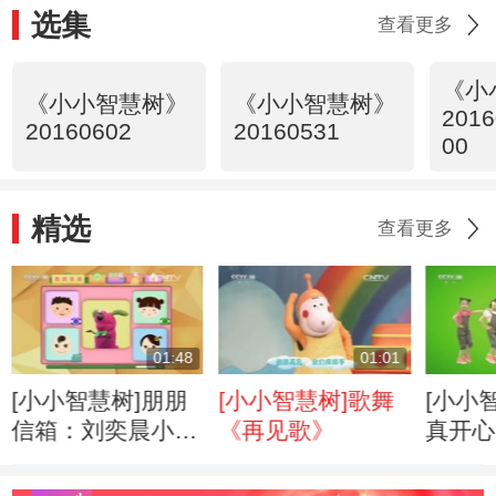
选集
查看更多
《小
《小小智慧树》
《小小智慧树》
2016
20160602
20160531
00
精选
查看更多
01:48
01:01
[小小智慧树]朋朋
[小小智慧树]歌舞
[小小
信箱：刘奕晨小朋
《再见歌》
真开心
友的来信