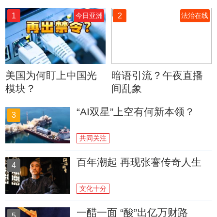
1
2
今日亚洲
法治在线
美国为何盯上中国光
暗语引流？午夜直播
模块？
间乱象
“AI双星”上空有何新本领？
3
共同关注
百年潮起 再现张謇传奇人生
4
文化十分
一醋一面 “酸”出亿万财路
5