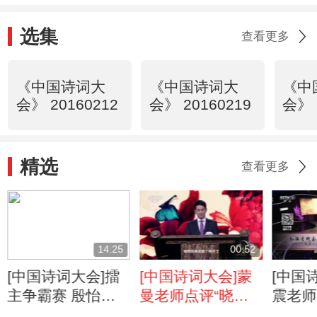
选集
查看更多
《中国诗词大
《中国诗词大
《中
会》 20160212
会》 20160219
会》 
精选
查看更多
14:25
00:52
[中国诗词大会]擂
[中国诗词大会]蒙
[中国
主争霸赛 殷怡航
曼老师点评“晓看
震老师
VS李子琳
红湿处，花重锦官
无计可