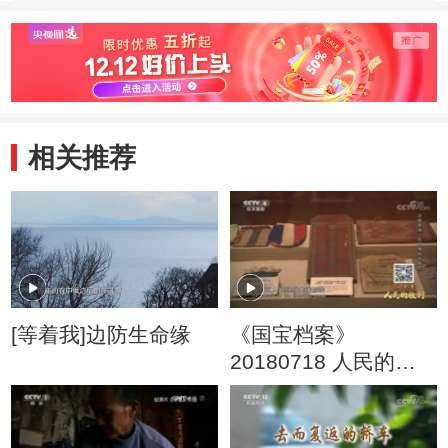
城”
眉头，
相关推荐
[等着我]边防生命缘
《国宝档案》
20180718 人民的胜
利·决战淮海——百姓
争相去参军