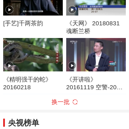
[手艺]千两茶韵
《天网》 20180831
魂断兰桥
《精明强干的蛇》
《开讲啦》
20160218
20161119 空警-2000
总设计师陆军：挺起
换一批
民族脊梁
央视榜单