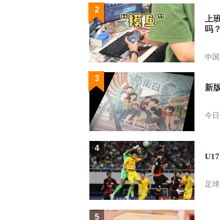
2
上
吗
中国
3
新
今日
4
U1
足球
5