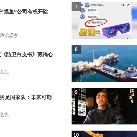
7
班“摸鱼”公司有权开除
？
法治观察
8
版《防卫白皮书》藏祸心
关注
9
7男足国家队：未来可期
之夜
10