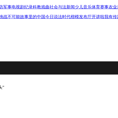
防军事
电视剧
纪录
科教
戏曲
社会与法
新闻
少儿
音乐
体育赛事
农业
挑战不可能
故事里的中国
今日说法
时代楷模发布厅
开讲啦
我有传
头”