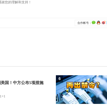
6
制美国！中方公布5项措施
1+1