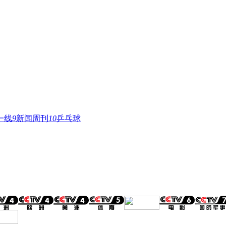
一线
9
新闻周刊
10
乒乓球