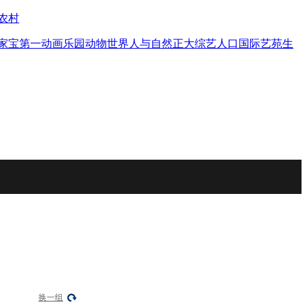
农村
家宝
第一动画乐园
动物世界
人与自然
正大综艺
人口
国际艺苑
生
换一组