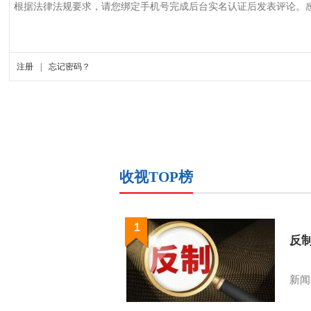
收视TOP榜
1
反
新闻