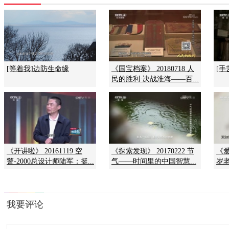
[等着我]边防生命缘
《国宝档案》 20180718 人
[手
民的胜利·决战淮海——百...
《开讲啦》 20161119 空
《探索发现》 20170222 节
《爱
警-2000总设计师陆军：挺...
气——时间里的中国智慧...
岁