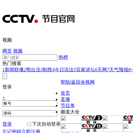
视频
网页
视频
热榜
热门搜索
1
新闻联播
2
熊出没
3
制胜
4
今日说法
5
百家讲坛
6
天网
7
天气预报
8
帮助
|
返回央视网
登录
首页
×
直播
节目单
频道大全
登录
下次自动登录
忘记密码
立即注册