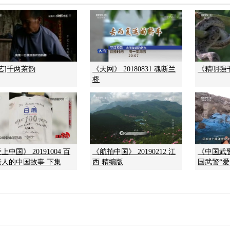
艺]千两茶韵
《天网》 20180831 魂断兰
《精明强干的
桥
上中国》 20191004 百
《航拍中国》 20190212 江
《中国武警》
老人的中国故事 下集
西 精编版
国武警“爱国