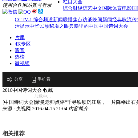
栏目大全
使用合作网站账号登录
综合
财经
综艺
中文国际
体育
电影
国
CCTV-1 综合频道
新闻联播
焦点访谈
晚间新闻
经典咏流传
活提示
中华民族
秘境之眼
典籍里的中国
中国诗词大会
片库
4K专区
听音
热榜
微视频
分享
手机看
2016中国诗词大会
收藏
加载中...
[中国诗词大会]蒙曼老师点评“千寻铁锁沉江底，一片降幡出石
来源 : 央视网
2016-04-15 21:04
内容简介
相关推荐