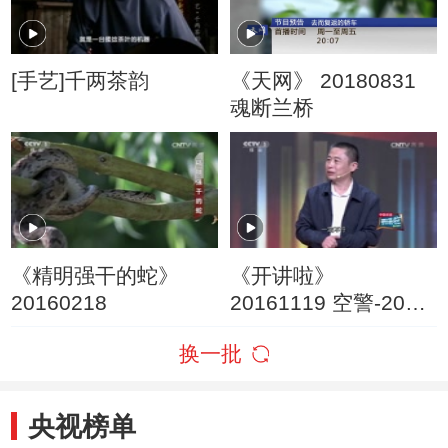
[手艺]千两茶韵
《天网》 20180831
魂断兰桥
《精明强干的蛇》
《开讲啦》
20160218
20161119 空警-2000
总设计师陆军：挺起
换一批
民族脊梁
央视榜单