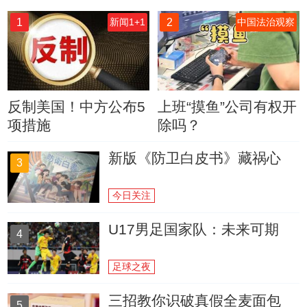
1
2
新闻1+1
中国法治观察
反制美国！中方公布5
上班“摸鱼”公司有权开
项措施
除吗？
新版《防卫白皮书》藏祸心
3
今日关注
U17男足国家队：未来可期
4
足球之夜
三招教你识破真假全麦面包
5