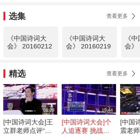
选集
查看更多
《中国诗词大
《中国诗词大
《中
会》 20160212
会》 20160219
会》 
精选
查看更多
01:29
19:44
[中国诗词大会]王
[中国诗词大会]个
[中国
立群老师点评“羌
人追逐赛 挑战
震老师
笛何须怨杨柳，春
者：祝溥程
碧草自