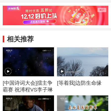
风不度玉门关”
黄鹂空
相关推荐
[中国诗词大会]擂主争
[等着我]边防生命缘
霸赛 祝溥程VS李子琳