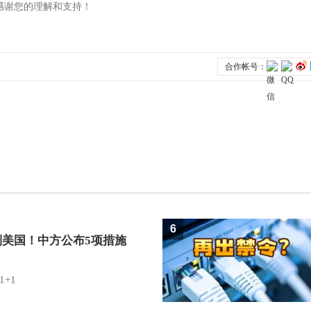
6
制美国！中方公布5项措施
1+1