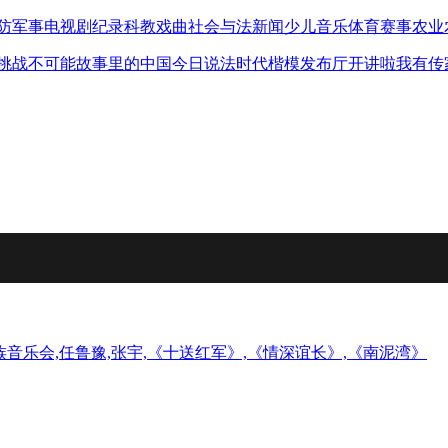
防军事
电视剧
纪录
科教
戏曲
社会与法
新闻
少儿
音乐
体育赛事
农业
挑战不可能
故事里的中国
今日说法
时代楷模发布厅
开讲啦
我有传
民族音乐会,任鲁豫,张宇,《十送红军》,《情深谊长》,《南泥湾》