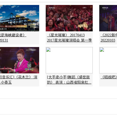
我是海峡建设者》
《星光璀璨》 20170413
《2022
20131
2017星光璀璨演唱会 第一季
20220103
彩音乐汇]《花木兰》 演
[大手牵小手]舞蹈《盛世鼓
《唱戏吧》 
：小香玉
韵》 表演：山西省阳泉红...