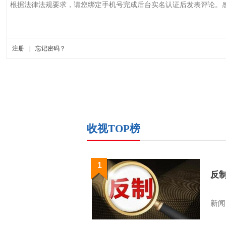
收视TOP榜
1
反
新闻