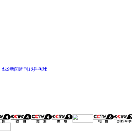
一线
9
新闻周刊
10
乒乓球