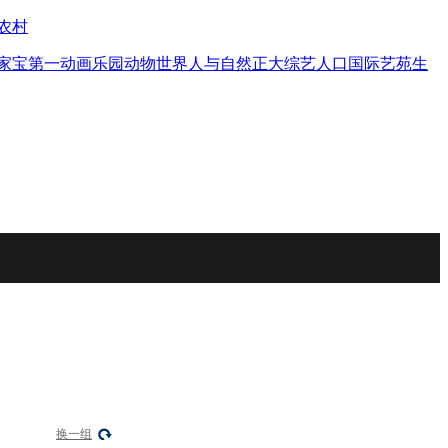
农村
家宝
第一动画乐园
动物世界
人与自然
正大综艺
人口
国际艺苑
生
换一组