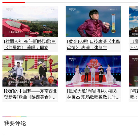
[壮丽70年 奋斗新时代]歌曲
[黄金100秒]口技表演《小鸟
《
《红星歌》 演唱：周旋
恋情》 表演：张绪年
202
[我们的中国梦——东南西北
[星光大道]周岩博从小喜欢
[精
贺新春]歌曲《陕西美食》...
林俊杰 现场歌唱致敬儿时...
唱