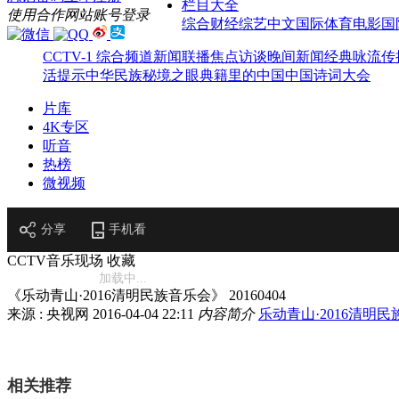
栏目大全
使用合作网站账号登录
综合
财经
综艺
中文国际
体育
电影
国
CCTV-1 综合频道
新闻联播
焦点访谈
晚间新闻
经典咏流传
活提示
中华民族
秘境之眼
典籍里的中国
中国诗词大会
片库
4K专区
听音
热榜
微视频
分享
手机看
CCTV音乐现场
收藏
加载中...
《乐动青山·2016清明民族音乐会》 20160404
来源 : 央视网
2016-04-04 22:11
内容简介
乐动青山·2016清明
相关推荐