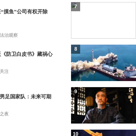
7
班“摸鱼”公司有权开除
？
法治观察
8
版《防卫白皮书》藏祸心
关注
9
7男足国家队：未来可期
之夜
10