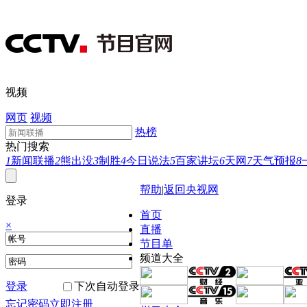
视频
网页
视频
热榜
热门搜索
1
新闻联播
2
熊出没
3
制胜
4
今日说法
5
百家讲坛
6
天网
7
天气预报
8
帮助
|
返回央视网
登录
首页
×
直播
节目单
频道大全
登录
下次自动登录
忘记密码
立即注册