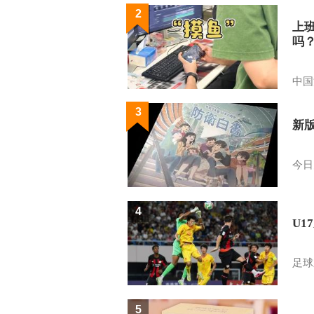
2
上
吗
中国
3
新
今日
4
U1
足球
5