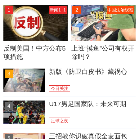
1
2
新闻1+1
中国法治观察
反制美国！中方公布5
上班“摸鱼”公司有权开
项措施
除吗？
新版《防卫白皮书》藏祸心
3
今日关注
U17男足国家队：未来可期
4
足球之夜
三招教你识破真假全麦面包
5