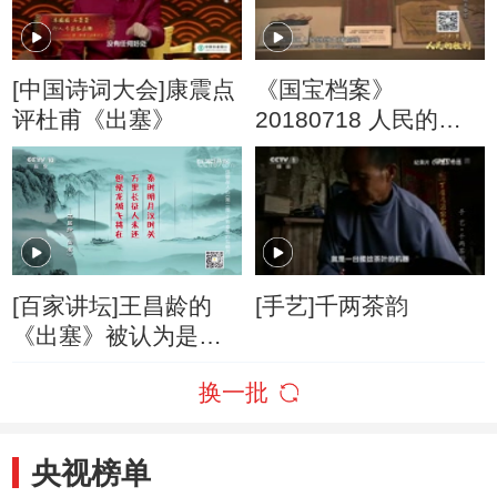
[中国诗词大会]康震点
《国宝档案》
评杜甫《出塞》
20180718 人民的胜
利·决战淮海——百姓
争相去参军
[百家讲坛]王昌龄的
[手艺]千两茶韵
《出塞》被认为是唐
诗的压卷之作
换一批
央视榜单