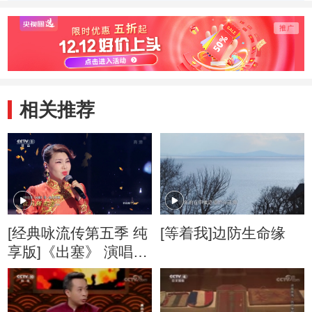
桥霜”
相关推荐
[经典咏流传第五季 纯
[等着我]边防生命缘
享版]《出塞》 演唱：
乌兰图雅