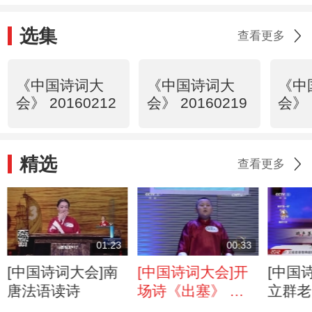
选集
查看更多
《中国诗词大
《中国诗词大
《中
会》 20160212
会》 20160219
会》 
精选
查看更多
01:23
00:33
[中国诗词大会]南
[中国诗词大会]开
[中国
唐法语读诗
场诗《出塞》 朗
立群老
诵者：百人选手团
声茅店