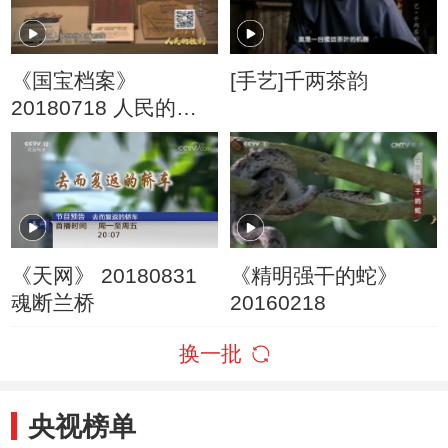
《国宝档案》
[手艺]千两茶韵
20180718 人民的胜
利·决战淮海——百姓
争相去参军
《天网》 20180831
《精明强干的蛇》
魂断兰桥
20160218
换一批
央视榜单