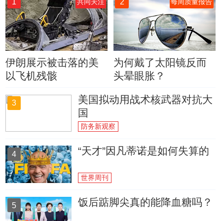
1
2
共同关注
每周质量报告
伊朗展示被击落的美
为何戴了太阳镜反而
以飞机残骸
头晕眼胀？
美国拟动用战术核武器对抗大
3
国
防务新观察
“天才”因凡蒂诺是如何失算的
4
世界周刊
饭后踮脚尖真的能降血糖吗？
5