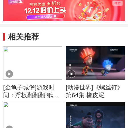
相关推荐
[金龟子城堡]游戏时
[动漫世界]《螺丝钉》
间：浮板翻翻翻 纸杯
第64集 橡皮泥
传传传