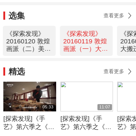
选集
查看更多
《探索发现》
《探索发现》
《探
20160120 敦煌
20160119 敦煌
201
画派（二）美术
画派（一）大千
大搬
诗经
面壁
飞越
精选
查看更多
05:33
11:07
[探索发现]《手
[探索发现]《手
[探索
艺》第六季之《万
艺》第六季之《姑
艺》
工花轿》：朱金漆
苏铜艺》 失蜡法
苏铜艺