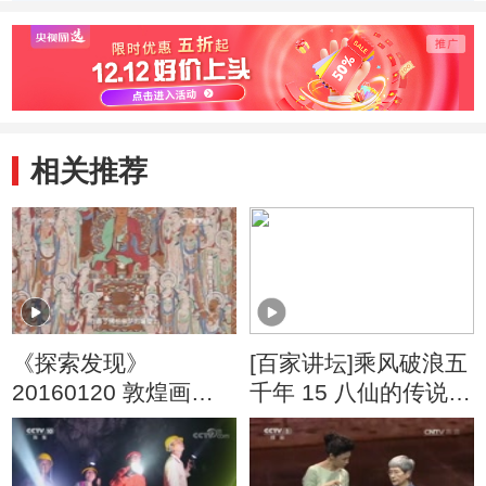
木雕的制作环节
塑模的过程
如何
后的
相关推荐
《探索发现》
[百家讲坛]乘风破浪五
20160120 敦煌画派
千年 15 八仙的传说
（二）美术诗经
八仙过海的意义