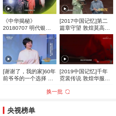
《中华揭秘》
[2017中国记忆]第二
20180707 明代银矿
篇章守望 敦煌莫高窟
遗址寻踪
科技天使
[谢谢了，我的家]60年
[2019中国记忆]千年
前爷爷的一个选择 让
霓裳传说 敦煌华服走
整个家族在敦煌安了
进生活
换一批
家
央视榜单