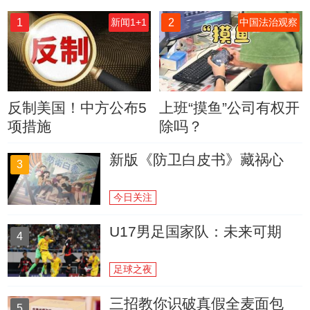
1
2
新闻1+1
中国法治观察
反制美国！中方公布5
上班“摸鱼”公司有权开
项措施
除吗？
新版《防卫白皮书》藏祸心
3
今日关注
U17男足国家队：未来可期
4
足球之夜
三招教你识破真假全麦面包
5