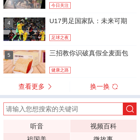
今日关注
U17男足国家队：未来可期
4
足球之夜
三招教你识破真假全麦面包
5
健康之路
查看更多
换一换
听音
视频百科
祖国美
微故事