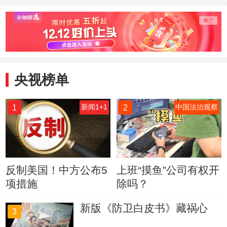
号
副原创春联
央视榜单
1
2
新闻1+1
中国法治观察
反制美国！中方公布5
上班“摸鱼”公司有权开
项措施
除吗？
新版《防卫白皮书》藏祸心
3